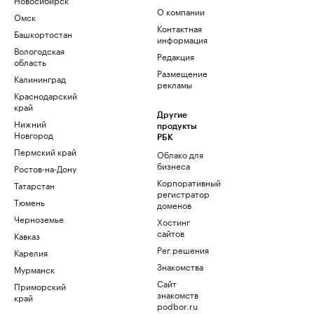
О компании
Омск
Контактная
Башкортостан
информация
Вологодская
Редакция
область
Размещение
Калининград
рекламы
Краснодарский
край
Другие
Нижний
продукты
Новгород
РБК
Пермский край
Облако для
бизнеса
Ростов-на-Дону
Корпоративный
Татарстан
регистратор
Тюмень
доменов
Черноземье
Хостинг
сайтов
Кавказ
Рег.решения
Карелия
Знакомства
Мурманск
Сайт
Приморский
знакомств
край
podbor.ru