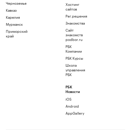
Черноземье
Хостинг
сайтов
Кавказ
Рег.решения
Карелия
Знакомства
Мурманск
Сайт
Приморский
знакомств
край
podbor.ru
РБК
Компании
РБК Курсы
Школа
управления
РБК
РБК
Новости
iOS
Android
AppGallery