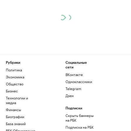
Рубрики
Социальные
сети
Политика
ВКонтакте
Экономика
Одноклассники
Общество
Telegram
Бизнес
Дзен
Технологии и
медиа
Финансы
Подписки
Скрыть баннеры
Биографии
на РБК
База знаний
Подписка на РБК
РБК Образование