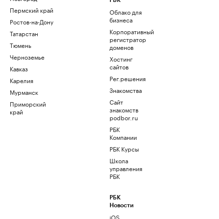
РБК
Пермский край
Облако для
бизнеса
Ростов-на-Дону
Корпоративный
Татарстан
регистратор
Тюмень
доменов
Черноземье
Хостинг
сайтов
Кавказ
Рег.решения
Карелия
Знакомства
Мурманск
Сайт
Приморский
знакомств
край
podbor.ru
РБК
Компании
РБК Курсы
Школа
управления
РБК
РБК
Новости
iOS