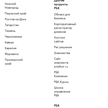
Другие
Нижний
продукты
Новгород
РБК
Пермский край
Облако для
бизнеса
Ростов-на-Дону
Корпоративный
Татарстан
регистратор
Тюмень
доменов
Черноземье
Хостинг
сайтов
Кавказ
Рег.решения
Карелия
Знакомства
Мурманск
Сайт
Приморский
знакомств
край
podbor.ru
РБК
Компании
РБК Курсы
Школа
управления
РБК
РБК