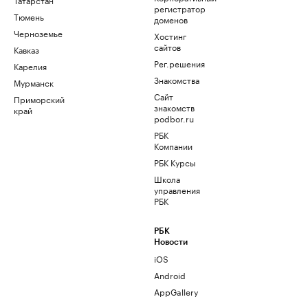
регистратор
Тюмень
доменов
Черноземье
Хостинг
сайтов
Кавказ
Рег.решения
Карелия
Знакомства
Мурманск
Сайт
Приморский
знакомств
край
podbor.ru
РБК
Компании
РБК Курсы
Школа
управления
РБК
РБК
Новости
iOS
Android
AppGallery