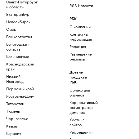
Санкт-Петербург
RSS Новости
и область
Екатеринбург
РБК
Новосибирск
О компании
Омск
Контактная
Башкортостан
информация
Вологодская
Редакция
область
Размещение
Калининград
рекламы
Краснодарский
край
Другие
Нижний
продукты
Новгород
РБК
Пермский край
Облако для
бизнеса
Ростов-на-Дону
Корпоративный
Татарстан
регистратор
Тюмень
доменов
Черноземье
Хостинг
сайтов
Кавказ
Рег.решения
Карелия