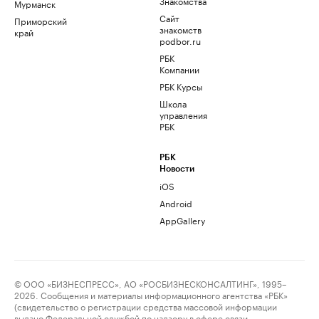
Знакомства
Мурманск
Сайт
Приморский
знакомств
край
podbor.ru
РБК
Компании
РБК Курсы
Школа
управления
РБК
РБК
Новости
iOS
Android
AppGallery
© ООО «БИЗНЕСПРЕСС», АО «РОСБИЗНЕСКОНСАЛТИНГ», 1995–
2026. Сообщения и материалы информационного агентства «РБК»
(свидетельство о регистрации средства массовой информации
выдано Федеральной службой по надзору в сфере связи,