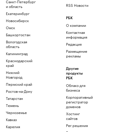
Санкт-Петербург
RSS Новости
и область
Екатеринбург
РБК
Новосибирск
О компании
Омск
Контактная
Башкортостан
информация
Вологодская
Редакция
область
Размещение
Калининград
рекламы
Краснодарский
край
Другие
Нижний
продукты
Новгород
РБК
Пермский край
Облако для
бизнеса
Ростов-на-Дону
Корпоративный
Татарстан
регистратор
Тюмень
доменов
Черноземье
Хостинг
сайтов
Кавказ
Рег.решения
Карелия