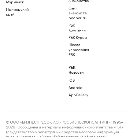
Знакомства
Мурманск
Сайт
Приморский
знакомств
край
podbor.ru
РБК
Компании
РБК Курсы
Школа
управления
РБК
РБК
Новости
iOS
Android
AppGallery
© ООО «БИЗНЕСПРЕСС», АО «РОСБИЗНЕСКОНСАЛТИНГ», 1995–
2026. Сообщения и материалы информационного агентства «РБК»
(свидетельство о регистрации средства массовой информации
выдано Федеральной службой по надзору в сфере связи,