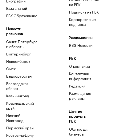
Биографии
на РБК
База знаний
Подписка на РБК
РБК Образование
Корпоративная
подписка
Новости
регионов
Уведомления
Санкт-Петербург
RSS Новости
и область
Екатеринбург
РБК
Новосибирск
О компании
Омск
Контактная
Башкортостан
информация
Вологодская
Редакция
область
Размещение
Калининград
рекламы
Краснодарский
край
Другие
Нижний
продукты
Новгород
РБК
Пермский край
Облако для
бизнеса
Ростов-на-Дону