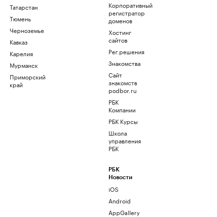
Корпоративный
Татарстан
регистратор
Тюмень
доменов
Черноземье
Хостинг
сайтов
Кавказ
Рег.решения
Карелия
Знакомства
Мурманск
Сайт
Приморский
знакомств
край
podbor.ru
РБК
Компании
РБК Курсы
Школа
управления
РБК
РБК
Новости
iOS
Android
AppGallery