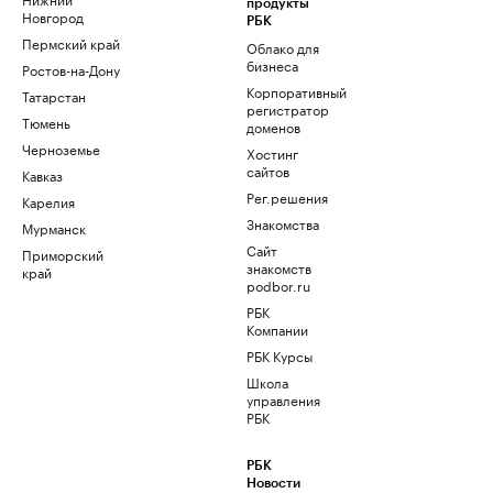
продукты
Новгород
РБК
Пермский край
Облако для
бизнеса
Ростов-на-Дону
Корпоративный
Татарстан
регистратор
Тюмень
доменов
Черноземье
Хостинг
сайтов
Кавказ
Рег.решения
Карелия
Знакомства
Мурманск
Сайт
Приморский
знакомств
край
podbor.ru
РБК
Компании
РБК Курсы
Школа
управления
РБК
РБК
Новости