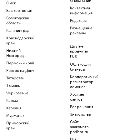
Омск
Контактная
Башкортостан
информация
Вологодская
Редакция
область
Размещение
Калининград
рекламы
Краснодарский
край
Другие
Нижний
продукты
Новгород
РБК
Пермский край
Облако для
бизнеса
Ростов-на-Дону
Корпоративный
Татарстан
регистратор
Тюмень
доменов
Черноземье
Хостинг
сайтов
Кавказ
Рег.решения
Карелия
Знакомства
Мурманск
Сайт
Приморский
знакомств
край
podbor.ru
РБК