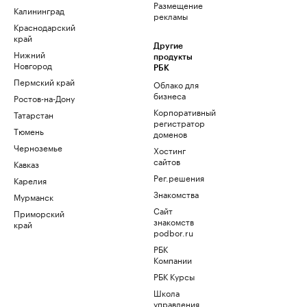
Размещение
Калининград
рекламы
Краснодарский
край
Другие
Нижний
продукты
Новгород
РБК
Пермский край
Облако для
бизнеса
Ростов-на-Дону
Корпоративный
Татарстан
регистратор
Тюмень
доменов
Черноземье
Хостинг
сайтов
Кавказ
Рег.решения
Карелия
Знакомства
Мурманск
Сайт
Приморский
знакомств
край
podbor.ru
РБК
Компании
РБК Курсы
Школа
управления