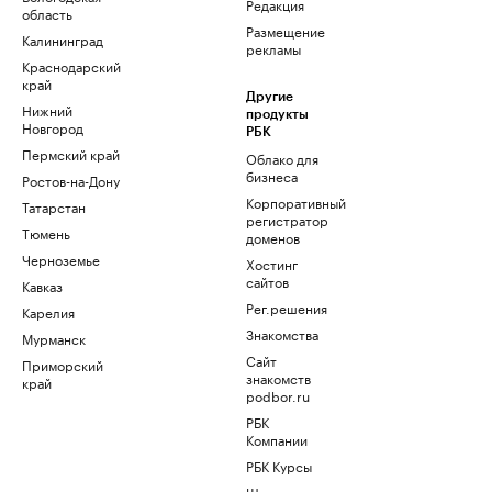
Редакция
область
Размещение
Калининград
рекламы
Краснодарский
край
Другие
Нижний
продукты
Новгород
РБК
Пермский край
Облако для
бизнеса
Ростов-на-Дону
Корпоративный
Татарстан
регистратор
Тюмень
доменов
Черноземье
Хостинг
сайтов
Кавказ
Рег.решения
Карелия
Знакомства
Мурманск
Сайт
Приморский
знакомств
край
podbor.ru
РБК
Компании
РБК Курсы
Школа