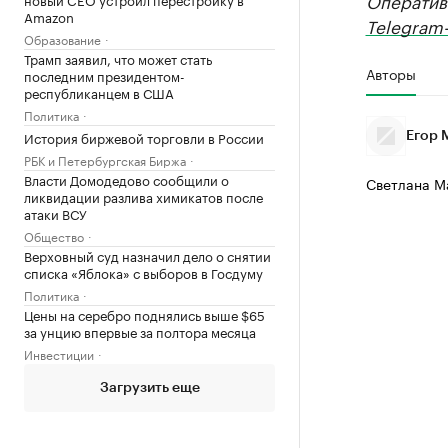
Оператив
Amazon
Telegram-
Образование
Трамп заявил, что может стать
Авторы
последним президентом-
республиканцем в США
Политика
История биржевой торговли в России
Егор 
РБК и Петербургская Биржа
Власти Домодедово сообщили о
Светлана М
ликвидации разлива химикатов после
атаки ВСУ
Общество
Верховный суд назначил дело о снятии
списка «Яблока» с выборов в Госдуму
Политика
Цены на серебро поднялись выше $65
за унцию впервые за полтора месяца
Инвестиции
Загрузить еще