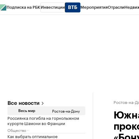
Подписка на РБК
Инвестиции
Мероприятия
Отрасли
Недви
РБК Курсы
РБК Life
Тренды
Визионеры
Национальные проекты
Горо
Спецпроекты СПб
Конференции СПб
Спецпроекты
Проверка конт
Ростов-на-Д
Все новости
Ростов-на-Дону
Весь мир
Южна
Россиянка погибла на горнолыжном
курорте Шамони во Франции
прок
Общество
Как выбрать оптимальное
«Бон