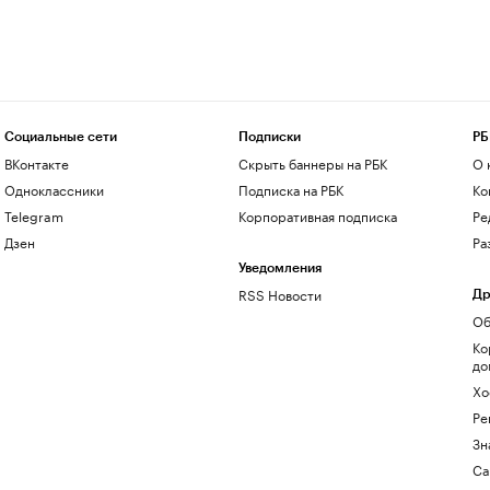
Социальные сети
Подписки
РБ
ВКонтакте
Скрыть баннеры на РБК
О 
Одноклассники
Подписка на РБК
Ко
Telegram
Корпоративная подписка
Ре
Дзен
Ра
Уведомления
RSS Новости
Др
Об
Ко
до
Хо
Ре
Зн
Са