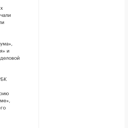
х
ечали
ли
ума»,
я» и
 деловой
БК
орию
ме»,
его