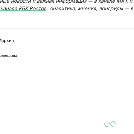
ные новости и важная информация — в канале
MAX
и
канале РБК Ростов
. Аналитика, мнения, лонгриды — 
Маркин
алышева