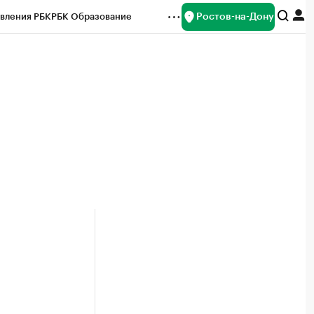
Ростов-на-Дону
вления РБК
РБК Образование
редитные рейтинги
Франшизы
Газета
ок наличной валюты