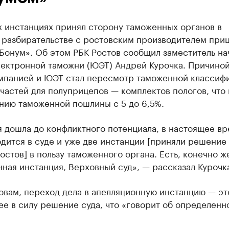
х инстанциях принял сторону таможенных органов в
 разбирательстве с ростовским производителем при
Бонум». Об этом РБК Ростов сообщил заместитель на
ектронной таможни (ЮЭТ) Андрей Курочка. Причиной
мпанией и ЮЭТ стал пересмотр таможенной классиф
частей для полуприцепов — комплектов пологов, что
нию таможенной пошлины с 5 до 6,5%.
 дошла до конфликтного потенциала, в настоящее в
дится в суде и уже две инстанции [приняли решение
остов] в пользу таможенного органа. Есть, конечно ж
ная инстанция, Верховный суд», — рассказал Курочк
овам, переход дела в апелляционную инстанцию — эт
е в силу решение суда, что «говорит об определенн