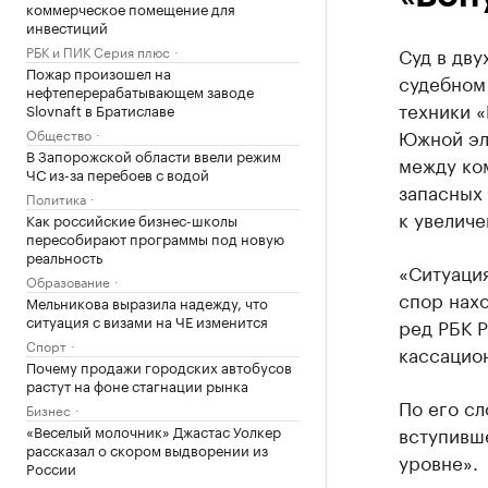
коммерческое помещение для
инвестиций
РБК и ПИК Серия плюс
Суд в дву
Пожар произошел на
судебном
нефтеперерабатывающем заводе
техники «
Slovnaft в Братиславе
Южной эл
Общество
В Запорожской области ввели режим
между ко
ЧС из-за перебоев с водой
запасных 
Политика
к увеличе
Как российские бизнес-школы
пересобирают программы под новую
реальность
«Ситуация
Образование
спор нахо
Мельникова выразила надежду, что
ситуация с визами на ЧЕ изменится
ред РБК Р
Спорт
кассацион
Почему продажи городских автобусов
растут на фоне стагнации рынка
По его сл
Бизнес
«Веселый молочник» Джастас Уолкер
вступивше
рассказал о скором выдворении из
уровне».
России