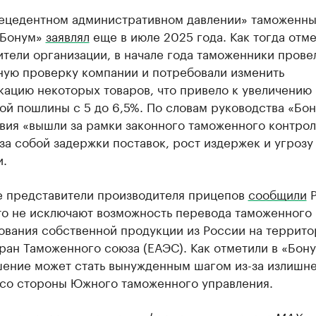
ецедентном административном давлении» таможенны
«Бонум»
заявлял
еще в июле 2025 года. Как тогда отм
тели организации, в начале года таможенники прове
ную проверку компании и потребовали изменить
кацию некоторых товаров, что привело к увеличению
й пошлины с 5 до 6,5%. По словам руководства «Бон
вия «вышли за рамки законного таможенного контрол
за собой задержки поставок, рост издержек и угрозу
и.
е представители производителя прицепов
сообщили
Р
что не исключают возможность перевода таможенного
ования собственной продукции из России на террит
ран Таможенного союза (ЕАЭС). Как отметили в «Бону
шение может стать вынужденным шагом из-за излишн
 со стороны Южного таможенного управления.