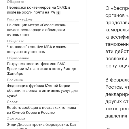
Общество
О «беспр
Перевозки контейнеров на СКЖД в
июле выросли почти на 7%
органов 
Ростов-на-Дону
представи
На станции метро «Смоленская»
камераль
начали реставрацию облицовки
путевых стен
классифи
Общество
таможенно
Что такое Executive MBA и зачем
эти дейст
получать эту степень
повлекли 
Образование
Патрушев посетил флагман ВМС
репутаци
Бразилии «Атлантико» в порту Рио-де-
Жанейро
В феврал
Политика
Федерацию футбола Южной Кореи
Ростов, 
обвинили в оплате интимных услуг для
декларир
судей
других ст
Спорт
Reuters сообщил о поставках топлива
такое ре
из Южной Кореи в Россию
давления
Экономика
Энди Джасси против бюрократии. Как
новый CEO устроил перестройку в