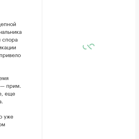
цепной
чальника
 спора
икации
 привело
ремя
 — прим.
е, еще
а.
о уже
ом