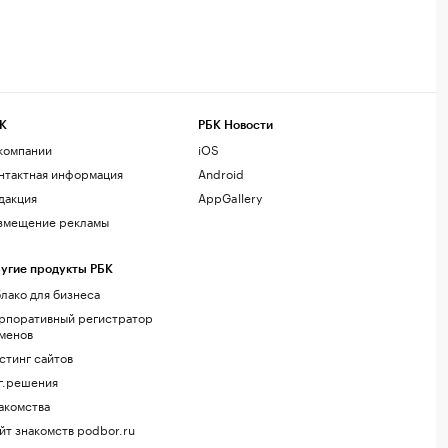
К
РБК Новости
компании
iOS
нтактная информация
Android
дакция
AppGallery
змещение рекламы
угие продукты РБК
лако для бизнеса
рпоративный регистратор
менов
стинг сайтов
г.решения
акомства
йт знакомств podbor.ru