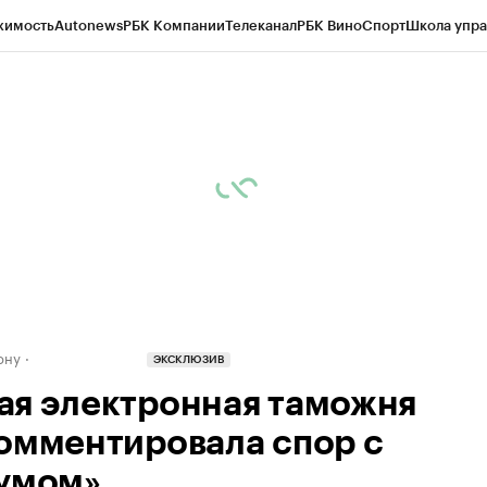
жимость
Autonews
РБК Компании
Телеканал
РБК Вино
Спорт
Школа упра
д
Стиль
Крипто
РБК Бизнес-среда
Дискуссионный клуб
Исследования
К
рагентов
Политика
Экономика
Бизнес
Технологии и медиа
Финансы
Рын
ону
ЭКСКЛЮЗИВ
я электронная таможня
омментировала спор с
умом»