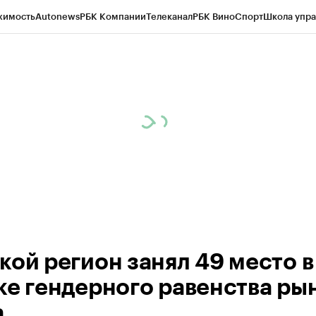
жимость
Autonews
РБК Компании
Телеканал
РБК Вино
Спорт
Школа упра
д
Стиль
Крипто
РБК Бизнес-среда
Дискуссионный клуб
Исследования
К
рагентов
Политика
Экономика
Бизнес
Технологии и медиа
Финансы
Рын
кой регион занял 49 место в
ке гендерного равенства ры
а