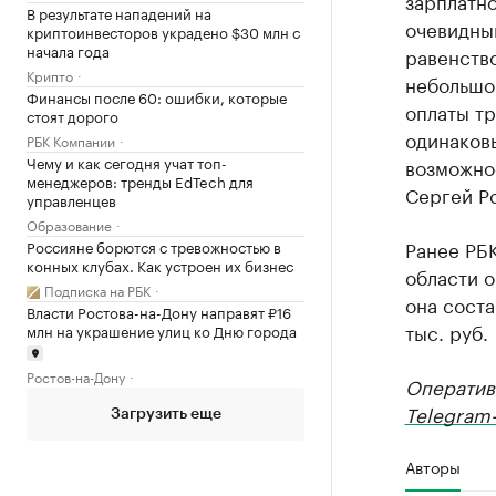
зарплатно
В результате нападений на
очевидны
криптоинвесторов украдено $30 млн с
начала года
равенств
Крипто
небольшо
Финансы после 60: ошибки, которые
оплаты т
стоят дорого
одинаковы
РБК Компании
Чему и как сегодня учат топ-
возможнос
менеджеров: тренды EdTech для
Сергей Р
управленцев
Образование
Ранее РБ
Россияне борются с тревожностью в
конных клубах. Как устроен их бизнес
области о
Подписка на РБК
она соста
Власти Ростова-на-Дону направят ₽16
тыс. руб.
млн на украшение улиц ко Дню города
Ростов-на-Дону
Оператив
Telegram-
Загрузить еще
Авторы