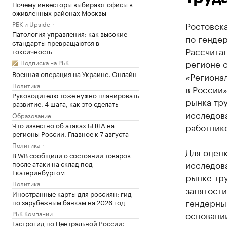
Почему инвесторы выбирают офисы в
оживленных районах Москвы
РБК и Upside
Ростовска
Патология управления: как высокие
по гендер
стандарты превращаются в
Рассчита
токсичность
регионе с
Подписка на РБК
Военная операция на Украине. Онлайн
«Региона
Политика
в России»
Руководителю тоже нужно планировать
рынка тр
развитие. 4 шага, как это сделать
исследов
Образование
Что известно об атаках БПЛА на
работнико
регионы России. Главное к 7 августа
Политика
Для оцен
В WB сообщили о состоянии товаров
исследов
после атаки на склад под
Екатеринбургом
рынке тру
Политика
занятости
Иностранные карты для россиян: гид
гендерны
по зарубежным банкам на 2026 год
РБК Компании
основани
Гастрогид по Центральной России: