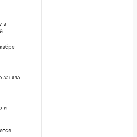
.
у в
й
екабре
о заняла
5 и
ется