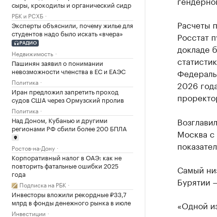
гендерног
сыры, крокодилы и органический сидр
РБК и РСХБ
Расчеты п
Эксперты объяснили, почему жилье для
студентов надо было искать «вчера»
Росстат п
РАДИО
докладе б
Недвижимость
статистик
Пашинян заявил о понимании
невозможности членства в ЕС и ЕАЭС
Федераль
Политика
2026 года
Иран предложил запретить проход
проректо
судов США через Ормузский пролив
Политика
Над Доном, Кубанью и другими
Возглавил
регионами РФ сбили более 200 БПЛА
Москва с 
показател
Ростов-на-Дону
Корпоративный налог в ОАЭ: как не
повторить фатальные ошибки 2025
Самый низ
года
Бурятии —
Подписка на РБК
Инвесторы вложили рекордные ₽33,7
млрд в фонды денежного рынка в июле
«Одной из
Инвестиции