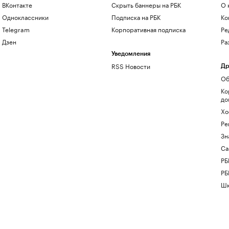
ВКонтакте
Скрыть баннеры на РБК
О 
Одноклассники
Подписка на РБК
Ко
Telegram
Корпоративная подписка
Ре
Дзен
Ра
Уведомления
RSS Новости
Др
Об
Ко
до
Хо
Ре
Зн
Са
РБ
РБ
Шк