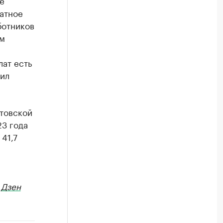
е
атное
ботников
ом
ат есть
тил
стовской
23 года
41,7
в
Дзен