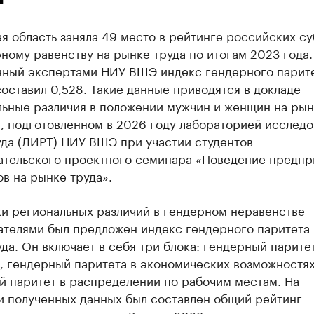
я область заняла 49 место в рейтинге российских с
ному равенству на рынке труда по итогам 2023 года.
нный экспертами НИУ ВШЭ индекс гендерного парите
оставил 0,528. Такие данные приводятся в докладе
льные различия в положении мужчин и женщин на рын
, подготовленном в 2026 году лабораторией исслед
уда (ЛИРТ) НИУ ВШЭ при участии студентов
ательского проектного семинара «Поведение предпр
в на рынке труда».
ки региональных различий в гендерном неравенстве
ателями был предложен индекс гендерного паритета 
да. Он включает в себя три блока: гендерный паритет
, гендерный паритета в экономических возможностях
й паритет в распределении по рабочим местам. На
и полученных данных был составлен общий рейтинг