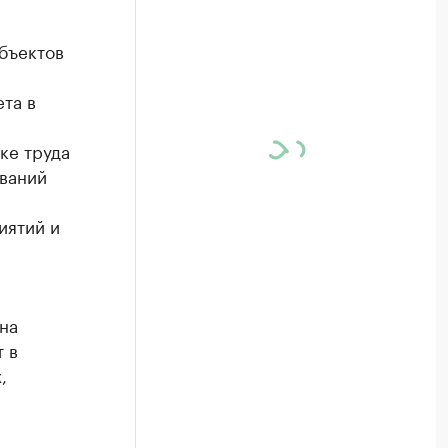
убъектов
та в
ке труда
ований
иятий и
на
 в
,