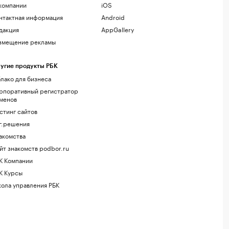
компании
iOS
нтактная информация
Android
дакция
AppGallery
змещение рекламы
угие продукты РБК
лако для бизнеса
рпоративный регистратор
менов
стинг сайтов
г.решения
акомства
йт знакомств podbor.ru
К Компании
К Курсы
ола управления РБК