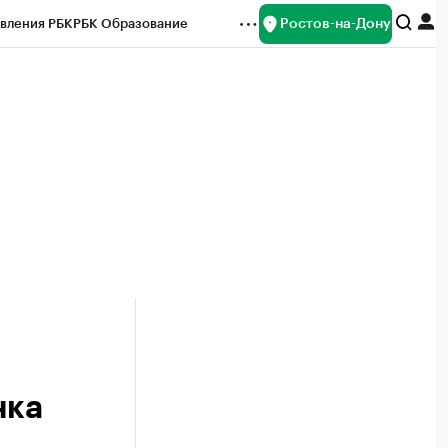
Ростов-на-Дону
вления РБК
РБК Образование
редитные рейтинги
Франшизы
Газета
ок наличной валюты
нка