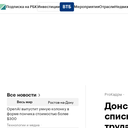
Подписка на РБК
Инвестиции
Мероприятия
Отрасли
Недви
РБК Курсы
РБК Life
Тренды
Визионеры
Национальные проекты
Горо
Спецпроекты СПб
Конференции СПб
Спецпроекты
Проверка конт
ProКадры
Все новости
Ростов-на-Дону
Весь мир
Донс
OpenAI выпустит умную колонку в
форме пончика стоимостью более
спис
$300
Технологии и медиа
труд