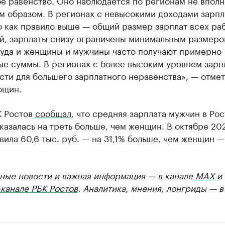
е равенство. Оно наблюдается по регионам не вполн
м образом. В регионах с невысокими доходами зарпл
о как правило выше — общий размер зарплат всех ра
й, зарплаты снизу ограничены минимальным размер
руда и женщины и мужчины часто получают примерно
е суммы. В регионах с более высоким уровнем зарпл
ти для большего зарплатного неравенства», — отме
ощин.
К Ростов
сообщал
, что средняя зарплата мужчин в Ро
казалась на треть больше, чем женщин. В октябре 20
вила 60,6 тыс. руб. — на 31,1% больше, чем женщин — 
ные новости и важная информация — в канале
MAX
и
канале РБК Ростов
. Аналитика, мнения, лонгриды — 