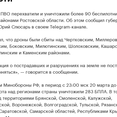
 ПВО перехватили и уничтожили более 90 беспилотни
районами Ростовской области. Об этом сообщил губе
Юрий Слюсарь в своем Telegram-канале.
л, что дроны были сбиты над Чертковским, Миллеро
ким, Боковским, Милютинским, Шолоховским, Кашарс
линским и Каменским районами.
ция о пострадавших и разрушениях на земле не пост
чняться», — говорится в сообщении.
м Минобороны РФ, в период с 23:00 мск 20 марта до
рта над регионами страны уничтожили 283 БПЛА. В т
д территориями Брянской, Смоленской, Калужской,
кой, Воронежской, Волгоградской, Тульской, Рязанс
 Саратовской, Самарской областей, Республиками Кр