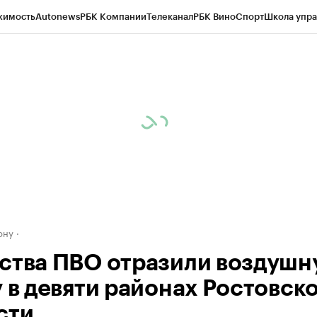
жимость
Autonews
РБК Компании
Телеканал
РБК Вино
Спорт
Школа упра
д
Стиль
Крипто
РБК Бизнес-среда
Дискуссионный клуб
Исследования
К
рагентов
Политика
Экономика
Бизнес
Технологии и медиа
Финансы
Рын
ону
ства ПВО отразили воздушн
у в девяти районах Ростовск
сти