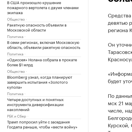
В США произошло крушение
пожарного вертолета с двумя членами
экипажа
Средства
Общество
девятью 
Ракетную опасность объявили в
региона 
Московской области
Политика
В семи регионах, включая Московскую
Он уточни
область, объявили ракетную опасность
Тарасовс
Политика
Красносу
«Одиссея» Нолана собрала в прокате
более $1 млрд
Общество
«Информа
Bloomberg узнал, когда планируют
будет уто
завершить испытания «Золотого
купола»
Политика
По данны
Четыре доступных и понятных
мск 21 ма
инструмента диверсификации
накоплений
числе, на
РБК и Сбер
Белгородс
Трамп попросил уйти с заседания
Курской,
Госдепа раньше, чтобы «вести войну»