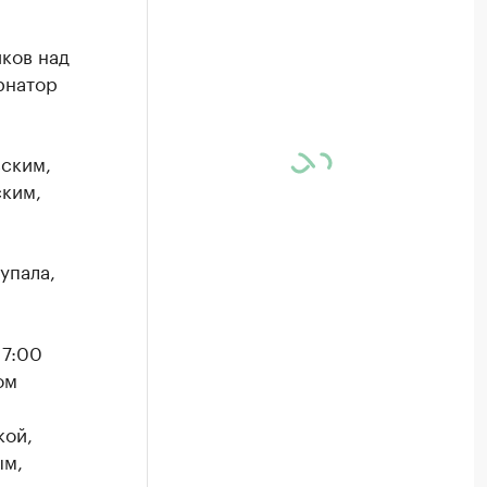
ков над
рнатор
вским,
ким,
упала,
 7:00
ом
кой,
ым,