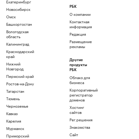
Екатеринбург
РБК
Новосибирск
О компании
Омск
Контактная
Башкортостан
информация
Вологодская
Редакция
область
Размещение
Калининград
рекламы
Краснодарский
край
Другие
Нижний
продукты
Новгород
РБК
Пермский край
Облако для
бизнеса
Ростов-на-Дону
Корпоративный
Татарстан
регистратор
Тюмень
доменов
Черноземье
Хостинг
сайтов
Кавказ
Рег.решения
Карелия
Знакомства
Мурманск
Сайт
Приморский