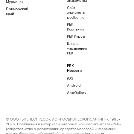
Мурманск
Сайт
Приморский
знакомств
край
podbor.ru
РБК
Компании
РБК Курсы
Школа
управления
РБК
РБК
Новости
iOS
Android
AppGallery
© ООО «БИЗНЕСПРЕСС», АО «РОСБИЗНЕСКОНСАЛТИНГ», 1995–
2026. Сообщения и материалы информационного агентства «РБК»
(свидетельство о регистрации средства массовой информации
выдано Федеральной службой по надзору в сфере связи,