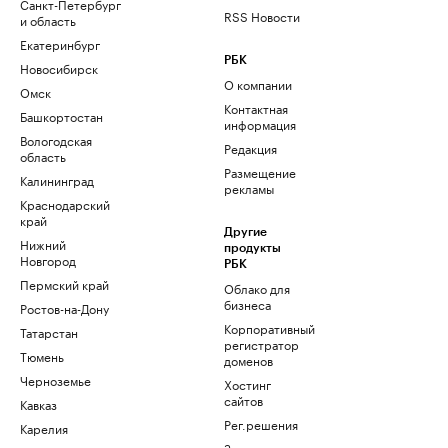
Санкт-Петербург
RSS Новости
и область
Екатеринбург
РБК
Новосибирск
О компании
Омск
Контактная
Башкортостан
информация
Вологодская
Редакция
область
Размещение
Калининград
рекламы
Краснодарский
край
Другие
Нижний
продукты
Новгород
РБК
Пермский край
Облако для
бизнеса
Ростов-на-Дону
Корпоративный
Татарстан
регистратор
Тюмень
доменов
Черноземье
Хостинг
сайтов
Кавказ
Рег.решения
Карелия
Знакомства