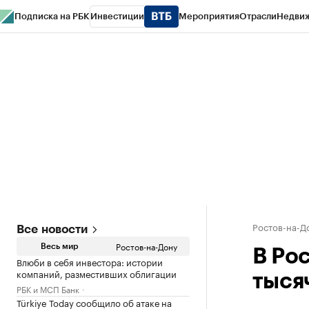
Подписка на РБК
Инвестиции
Мероприятия
Отрасли
Недви
РБК Курсы
РБК Life
Тренды
Визионеры
Национальные проекты
Горо
Спецпроекты СПб
Конференции СПб
Спецпроекты
Проверка конт
Ростов-на-Д
Все новости
Ростов-на-Дону
Весь мир
В Ро
Влюби в себя инвестора: истории
компаний, разместивших облигации
тысяч
РБК и МСП Банк
Türkiye Today сообщило об атаке на