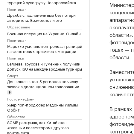
турецкий сухогруз у Новороссийска
Министер
Политика
концесси
Дружба с подчиненными без потери
аппаратн
авторитета. Возможно ли это
эксплуат
Образование
Военная операция на Украине. Онлайн
области».
Политика
фотовидео
Марокко усилило контроль за границей
годах — 
на фоне новых призывов к миграции
области.
Политика
Валиева, Трусова и Гуменник получили
допуск ISU на международные турниры
Заместит
Спорт
установка
Дон вошел в топ-5 регионов по числу
снижению
заявок в дистанционном голосовании
количеств
Ростов-на-Дону
Умер поп-продюсер Мадонны Уильям
В рамках 
Орбит
адресном
Общество
SCMP раскрыла, как Китай стал
фотовиде
«главным коллектором» другого
контроля,
континента