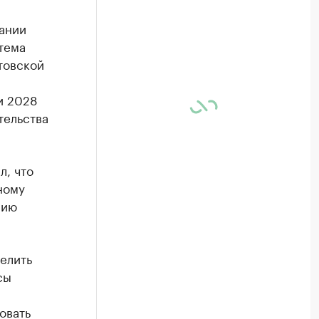
ании
тема
товской
и 2028
тельства
, что
ному
нию
елить
сы
овать