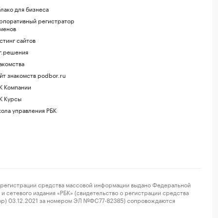
лако для бизнеса
рпоративный регистратор
менов
стинг сайтов
г.решения
акомства
йт знакомств podbor.ru
К Компании
К Курсы
ола управления РБК
регистрации средства массовой информации выдано Федеральной
и сетевого издания «РБК» (свидетельство о регистрации средства
ор) 03.12.2021 за номером ЭЛ №ФС77-82385) сопровождаются