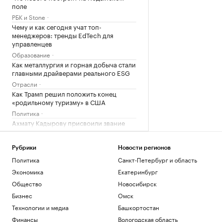
поле
РБК и Stone
Чему и как сегодня учат топ-
менеджеров: тренды EdTech для
управленцев
Образование
Как металлургия и горная добыча стали
главными драйверами реального ESG
Отрасли
Как Трамп решил положить конец
«родильному туризму» в США
Политика
Ахмату Кадырову присвоили звание
Героя Чеченской Республики
Общество
Рубрики
Новости регионов
Политика
Санкт-Петербург и область
Загрузить еще
Экономика
Екатеринбург
Общество
Новосибирск
Бизнес
Омск
Технологии и медиа
Башкортостан
Финансы
Вологодская область