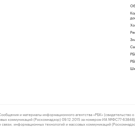
Об
Ко
до
Хо
Ре
Зн
Са
РБ
РБ
Шк
ения и материалы информационного агентства «РБК» (свидетельство о 
овых коммуникаций (Роскомнадзор) 09.12.2015 за номером ИА №ФС77-63848) 
 связи, информационных технологий и массовых коммуникаций (Роскомнадз