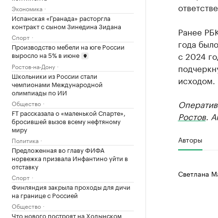
ответств
Экономика
Испанская «Гранада» расторгла
контракт с сыном Зинедина Зидана
Ранее РБ
Спорт
года был
Производство мебели на юге России
с 2024 го
выросло на 5% в июне
подчеркну
Ростов-на-Дону
Школьники из России стали
исходом.
чемпионами Международной
олимпиады по ИИ
Оператив
Общество
FT рассказала о «маленькой Спарте»,
Ростов
. 
бросившей вызов всему нефтяному
миру
Авторы
Политика
Предложенная во главу ФИФА
норвежка призвала Инфантино уйти в
отставку
Светлана М
Спорт
Финляндия закрыла проходы для дичи
на границе с Россией
Общество
Что нового построят на Ходынском