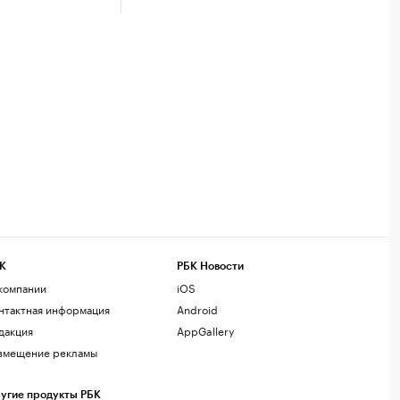
К
РБК Новости
компании
iOS
нтактная информация
Android
дакция
AppGallery
змещение рекламы
угие продукты РБК