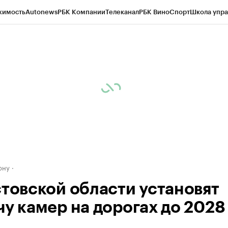
жимость
Autonews
РБК Компании
Телеканал
РБК Вино
Спорт
Школа упра
д
Стиль
Крипто
РБК Бизнес-среда
Дискуссионный клуб
Исследования
К
рагентов
Политика
Экономика
Бизнес
Технологии и медиа
Финансы
Рын
ону
стовской области установят
у камер на дорогах до 2028 