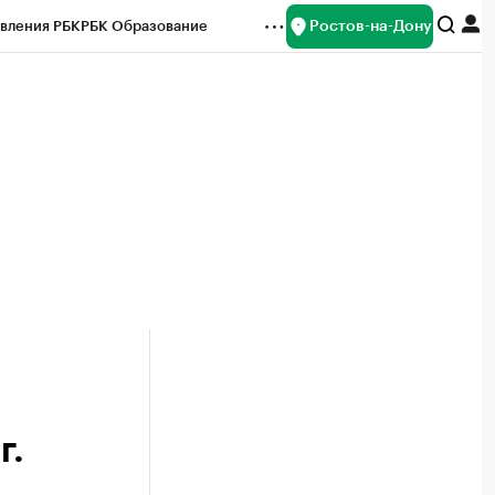
Ростов-на-Дону
вления РБК
РБК Образование
редитные рейтинги
Франшизы
Газета
ок наличной валюты
г.