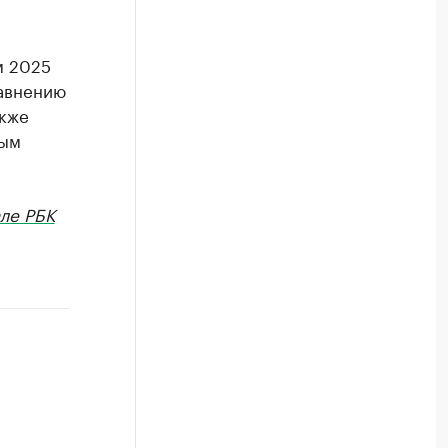
м 2025
равнению
акже
ным
ле РБК