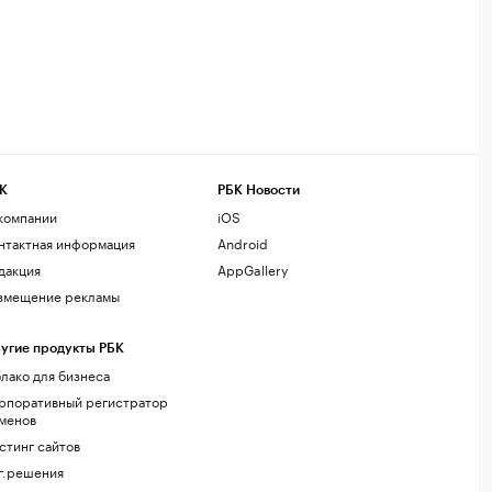
К
РБК Новости
компании
iOS
нтактная информация
Android
дакция
AppGallery
змещение рекламы
угие продукты РБК
лако для бизнеса
рпоративный регистратор
менов
стинг сайтов
г.решения