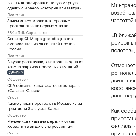
В США анонсировали новую мирную
Минтранс
сделку с Ираном «сегодня или завтра»
возобнов
Политика
частотой 
Зачем инвестировать в торговые
пространства на первых этажах
РБК и ПИК Серия плюс
«В ближа
Сенатор США предрек обеднение
рейсов в
американцев из-за санкций против
России
полетов»,
Политика
В вузах рассказали, как прошла одна из
Отмечает
«самых жарких» приемных кампаний
регионал
РАДИО
движения
Общество
СКА обменял канадского легионера в
восстано
«Салават Юлаев»
даны пор
Спорт
Какие улицы перекроют в Москве из-за
триатлона 8 августа. Карта
Как
сооб
Общество
приостано
Мельникова назвала мерзким отказ
филиала «
Хорватии в выдаче виз россиянам
приостано
Спорт