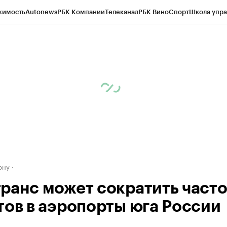
жимость
Autonews
РБК Компании
Телеканал
РБК Вино
Спорт
Школа упра
д
Стиль
Крипто
РБК Бизнес-среда
Дискуссионный клуб
Исследования
К
рагентов
Политика
Экономика
Бизнес
Технологии и медиа
Финансы
Рын
ону
ранс может сократить часто
тов в аэропорты юга России