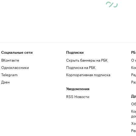
Социальные сети
Подписки
РБ
ВКонтакте
Скрыть баннеры на РБК
О 
Одноклассники
Подписка на РБК
Ко
Telegram
Корпоративная подписка
Ре
Дзен
Ра
Уведомления
RSS Новости
Др
Об
Ко
до
Хо
Ре