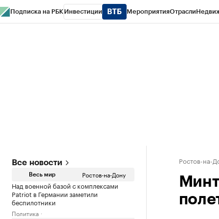
Подписка на РБК
Инвестиции
Мероприятия
Отрасли
Недви
РБК Курсы
РБК Life
Тренды
Визионеры
Национальные проекты
Горо
Спецпроекты СПб
Конференции СПб
Спецпроекты
Проверка конт
Ростов-на-Д
Все новости
Ростов-на-Дону
Весь мир
Минт
Над военной базой с комплексами
Patriot в Германии заметили
поле
беспилотники
Политика