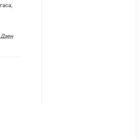
гаса,
в
Дзен