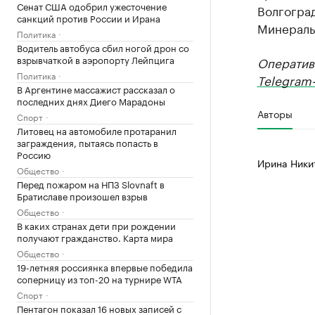
Сенат США одобрил ужесточение
Волгоград
санкций против России и Ирана
Минеральн
Политика
Водитель автобуса сбил ногой дрон со
взрывчаткой в аэропорту Лейпцига
Оператив
Политика
Telegram-
В Аргентине массажист рассказал о
последних днях Диего Марадоны
Авторы
Спорт
Литовец на автомобиле протаранил
заграждения, пытаясь попасть в
Россию
Ирина Ники
Общество
Перед пожаром на НПЗ Slovnaft в
Братиславе произошел взрыв
Общество
В каких странах дети при рождении
получают гражданство. Карта мира
Общество
19-летняя россиянка впервые победила
соперницу из топ-20 на турнире WTA
Спорт
Пентагон показал 16 новых записей с