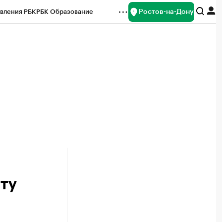
Ростов-на-Дону
вления РБК
РБК Образование
редитные рейтинги
Франшизы
Газета
ок наличной валюты
ту