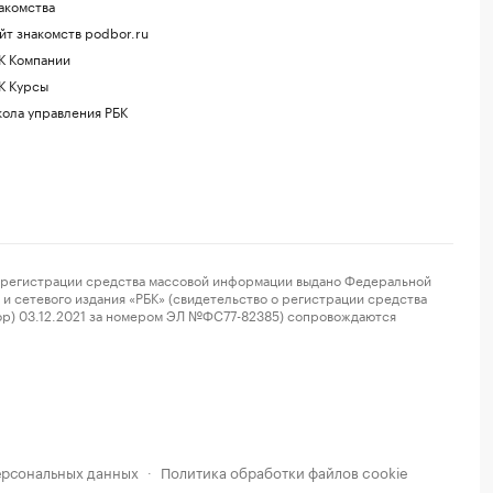
акомства
йт знакомств podbor.ru
К Компании
К Курсы
ола управления РБК
регистрации средства массовой информации выдано Федеральной
и сетевого издания «РБК» (свидетельство о регистрации средства
ор) 03.12.2021 за номером ЭЛ №ФС77-82385) сопровождаются
ерсональных данных
Политика обработки файлов cookie
·