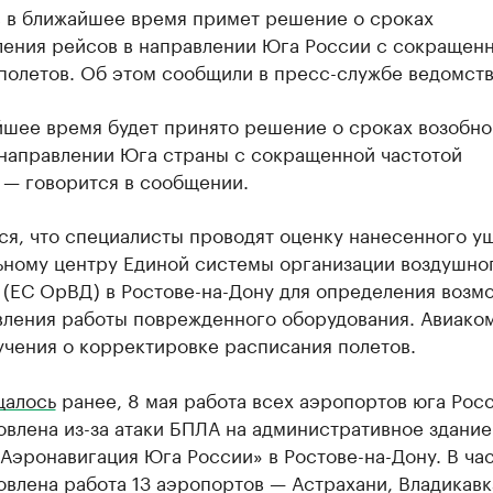
 в ближайшее время примет решение о сроках
ления рейсов в направлении Юга России с сокращен
полетов. Об этом сообщили в пресс-службе ведомств
йшее время будет принято решение о сроках возобно
 направлении Юга страны с сокращенной частотой
 — говорится в сообщении.
ся, что специалисты проводят оценку нанесенного у
ьному центру Единой системы организации воздушно
 (ЕС ОрВД) в Ростове-на-Дону для определения возм
вления работы поврежденного оборудования. Авиако
учения о корректировке расписания полетов.
щалось
ранее, 8 мая работа всех аэропортов юга Рос
влена из-за атаки БПЛА на административное здание
Аэронавигация Юга России» в Ростове-на-Дону. В час
влена работа 13 аэропортов — Астрахани, Владикавк