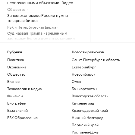
неопознанными объектами. Видео
Общество
Зачем экономике России нужна
товарная биржа
РБК и Петербургская Биржа
Суд назвал Трампа «временным
жильцом» Белого дома и остановил
стройку
Политика
Рубрики
Новости регионов
Зеленский впервые за время
Политика
Санкт-Петербург и область
президентства прибыл в Сербию
Экономика
Екатеринбург
Политика
Как перейти «порог недоверия»:
Общество
Новосибирск
Слащева и Wylsacom — о новых
Бизнес
Омск
технологиях
РАДИО
Технологии и медиа
Башкортостан
Технологии и медиа
Финансы
Вологодская область
Загрузить еще
Биографии
Калининград
База знаний
Краснодарский край
РБК Образование
Нижний Новгород
Пермский край
Ростов-на-Дону