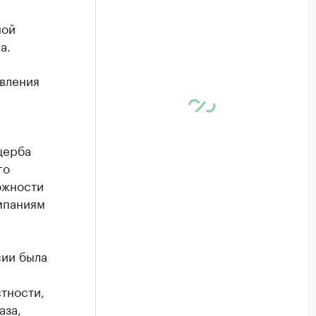
ной
а.
вления
щерба
го
ожности
мпаниям
сии была
тности,
аза,