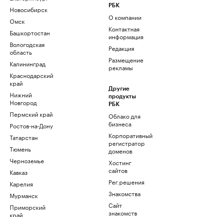
РБК
Новосибирск
О компании
Омск
Контактная
Башкортостан
информация
Вологодская
Редакция
область
Размещение
Калининград
рекламы
Краснодарский
край
Другие
Нижний
продукты
Новгород
РБК
Пермский край
Облако для
бизнеса
Ростов-на-Дону
Корпоративный
Татарстан
регистратор
Тюмень
доменов
Черноземье
Хостинг
сайтов
Кавказ
Рег.решения
Карелия
Знакомства
Мурманск
Сайт
Приморский
знакомств
край