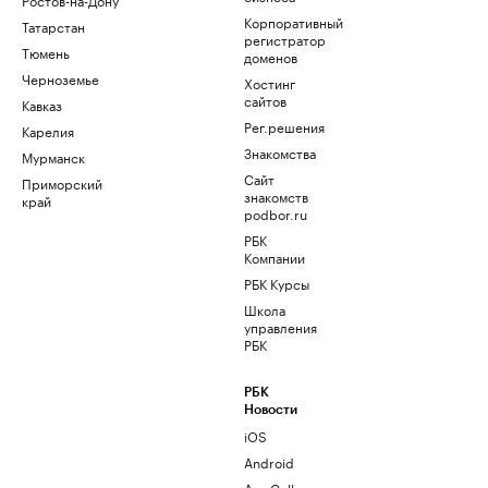
Корпоративный
Татарстан
регистратор
Тюмень
доменов
Черноземье
Хостинг
сайтов
Кавказ
Рег.решения
Карелия
Знакомства
Мурманск
Сайт
Приморский
знакомств
край
podbor.ru
РБК
Компании
РБК Курсы
Школа
управления
РБК
РБК
Новости
iOS
Android
AppGallery