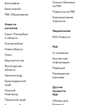
Скрыть баннеры
Биографии
на РБК
База знаний
Подписка на РБК
РБК Образование
Корпоративная
подписка
Новости
регионов
Уведомления
Санкт-Петербург
RSS Новости
и область
Екатеринбург
РБК
Новосибирск
О компании
Омск
Контактная
Башкортостан
информация
Вологодская
Редакция
область
Размещение
Калининград
рекламы
Краснодарский
край
Другие
Нижний
продукты
Новгород
РБК
Пермский край
Облако для
бизнеса
Ростов-на-Дону