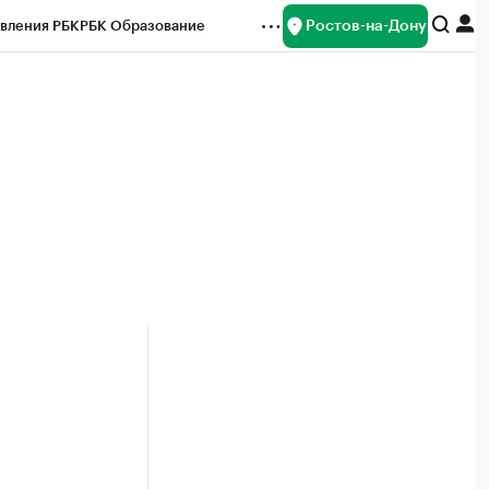
Ростов-на-Дону
вления РБК
РБК Образование
редитные рейтинги
Франшизы
Газета
ок наличной валюты