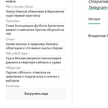
Оператив
мифов
Telegram-
РБК и Yandex Cloud
Тимур Иванов обжаловал в Верховном
суде первый приговор
Авторы
Политика
Глава Ассоциации футбола Аргентины
заявил о кампании против сборной на
ЧМ
Владислав 
Спорт
Зачем малому и среднему бизнесу
облигации и что важно знать о бирже
РБК и МСП Банк
Суд в Москве запретил пенсионерке
держать в квартире каймана и удава
Общество
Партия «Яблоко» ответила на
заявление о подаче иска о снятии с
выборов
Политика
Загрузить еще