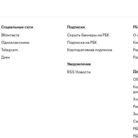
Социальные сети
Подписки
РБ
ВКонтакте
Скрыть баннеры на РБК
О 
Одноклассники
Подписка на РБК
Ко
Telegram
Корпоративная подписка
Ре
Дзен
Ра
Уведомления
RSS Новости
Др
Об
Ко
до
Хо
Ре
Зн
Са
РБ
РБ