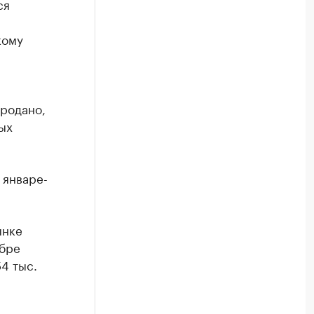
ся
кому
продано,
ных
 январе-
ынке
абре
4 тыс.