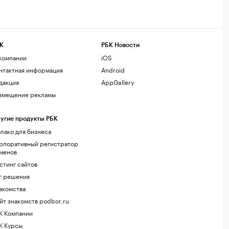
К
РБК Новости
компании
iOS
нтактная информация
Android
дакция
AppGallery
змещение рекламы
угие продукты РБК
лако для бизнеса
рпоративный регистратор
менов
стинг сайтов
г.решения
акомства
йт знакомств podbor.ru
К Компании
К Курсы