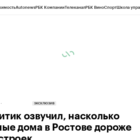
жимость
Autonews
РБК Компании
Телеканал
РБК Вино
Спорт
Школа упра
д
Стиль
Крипто
РБК Бизнес-среда
Дискуссионный клуб
Исследования
К
рагентов
Политика
Экономика
Бизнес
Технологии и медиа
Финансы
Рын
ЭКСКЛЮЗИВ
итик озвучил, насколько
ные дома в Ростове дороже
строек