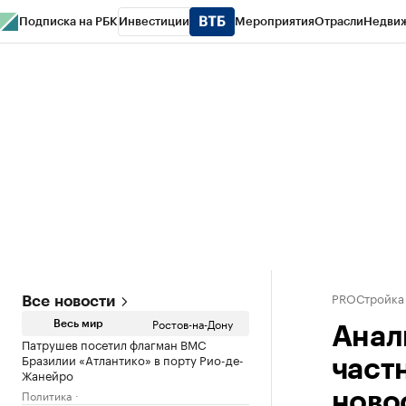
Подписка на РБК
Инвестиции
Мероприятия
Отрасли
Недви
РБК Курсы
РБК Life
Тренды
Визионеры
Национальные проекты
Горо
Спецпроекты СПб
Конференции СПб
Спецпроекты
Проверка конт
PROСтройка
Все новости
Ростов-на-Дону
Весь мир
Анал
Патрушев посетил флагман ВМС
Бразилии «Атлантико» в порту Рио-де-
част
Жанейро
Политика
ново