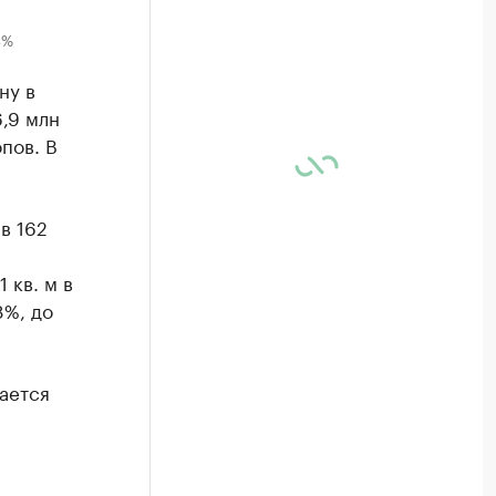
4%
ну в
6,9 млн
пов. В
в 162
 кв. м в
8%, до
ается