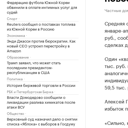
Федерацию футбола Южной Кореи
обвинили в оплате интимных услуг для
Частные дом
судей
Спорт
Средняя с
Reuters сообщил о поставках топлива
из Южной Кореи в Россию
январе-ап
Экономика
руб., соо
Энди Джасси против бюрократии. Как
сделках д
новый CEO устроил перестройку в
Amazon
Образование
Один «ква
Трамп заявил, что может стать
тыс. руб.
последним президентом-
аналогичн
республиканцем в США
Политика
индивиду
История биржевой торговли в России
59,5 тыс. 
РБК и Петербургская Биржа
Власти Домодедово сообщили о
Алексей П
ликвидации разлива химикатов после
атаки ВСУ
избыток 
Общество
Верховный суд назначил дело о снятии
«Сильно, 
списка «Яблока» с выборов в Госдуму