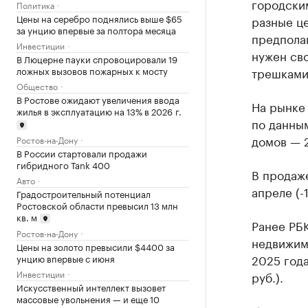
городски
Политика
Цены на серебро поднялись выше $65
разные це
за унцию впервые за полтора месяца
предпола
Инвестиции
нужен сво
В Люцерне пауки спровоцировали 19
ложных вызовов пожарных к мосту
трешками
Общество
В Ростове ожидают увеличения ввода
На рынке 
жилья в эксплуатацию на 13% в 2026 г.
по данным
домов — 2
Ростов-на-Дону
В России стартовали продажи
гибридного Tank 400
В продаже
Авто
апреле (-
Градостроительный потенциал
Ростовской области превысил 13 млн
кв. м
Ранее РБ
Ростов-на-Дону
недвижимо
Цены на золото превысили $4400 за
2025 года
унцию впервые с июня
Инвестиции
руб.).
Искусственный интеллект вызовет
массовые увольнения — и еще 10