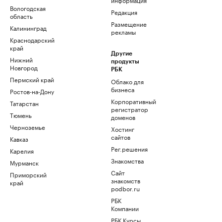
Вологодская
Редакция
область
Размещение
Калининград
рекламы
Краснодарский
край
Другие
Нижний
продукты
Новгород
РБК
Пермский край
Облако для
бизнеса
Ростов-на-Дону
Корпоративный
Татарстан
регистратор
Тюмень
доменов
Черноземье
Хостинг
сайтов
Кавказ
Рег.решения
Карелия
Знакомства
Мурманск
Сайт
Приморский
знакомств
край
podbor.ru
РБК
Компании
РБК Курсы