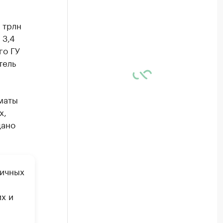
 трлн
 3,4
го ГУ
тель
маты
х,
дано
личных
х и