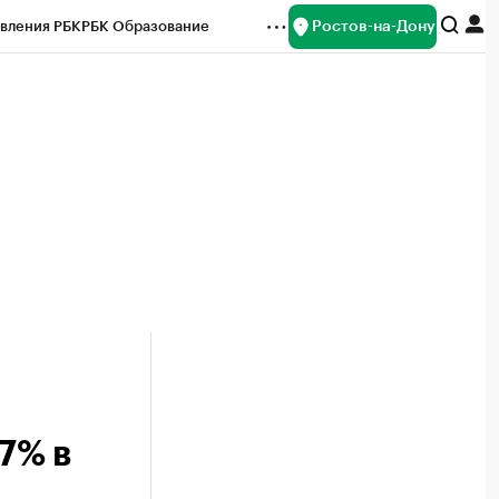
Ростов-на-Дону
вления РБК
РБК Образование
редитные рейтинги
Франшизы
Газета
ок наличной валюты
7% в