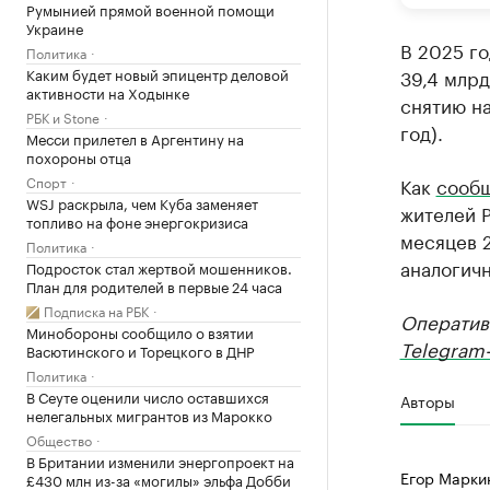
Румынией прямой военной помощи
Украине
В 2025 го
Политика
Каким будет новый эпицентр деловой
39,4 млрд
активности на Ходынке
снятию на
РБК и Stone
год).
Месси прилетел в Аргентину на
похороны отца
Спорт
Как
сооб
WSJ раскрыла, чем Куба заменяет
жителей Р
топливо на фоне энергокризиса
месяцев 2
Политика
аналогичн
Подросток стал жертвой мошенников.
План для родителей в первые 24 часа
Подписка на РБК
Оператив
Минобороны сообщило о взятии
Telegram-
Васютинского и Торецкого в ДНР
Политика
В Сеуте оценили число оставшихся
Авторы
нелегальных мигрантов из Марокко
Общество
В Британии изменили энергопроект на
Егор Марки
£430 млн из-за «могилы» эльфа Добби