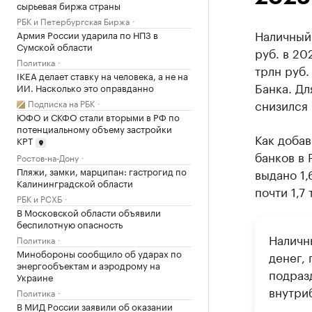
сырьевая биржа страны
РБК и Петербургская Биржа
Наличный 
Армия России ударила по НПЗ в
Сумской области
руб. в 20
Политика
трлн руб
IKEA делает ставку на человека, а не на
Банка. Дл
ИИ. Насколько это оправданно
снизился 
Подписка на РБК
ЮФО и СКФО стали вторыми в РФ по
потенциальному объему застройки
Как добав
КРТ
банков в 
Ростов-на-Дону
Пляжи, замки, марципан: гастрогид по
выдано 1,
Калининградской области
почти 1,7 
РБК и РСХБ
В Московской области объявили
беспилотную опасность
Наличн
Политика
Минобороны сообщило об ударах по
денег,
энергообъектам и аэродрому на
подраз
Украине
внутри
Политика
В МИД России заявили об оказании