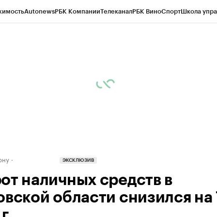
жимость
Autonews
РБК Компании
Телеканал
РБК Вино
Спорт
Школа упра
д
Стиль
Крипто
РБК Бизнес-среда
Дискуссионный клуб
Исследования
К
рагентов
Политика
Экономика
Бизнес
Технологии и медиа
Финансы
Рын
ону
ЭКСКЛЮЗИВ
от наличных средств в
овской области снизился на 
г.