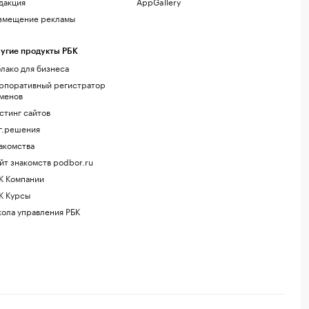
дакция
AppGallery
змещение рекламы
угие продукты РБК
лако для бизнеса
рпоративный регистратор
менов
стинг сайтов
г.решения
акомства
йт знакомств podbor.ru
К Компании
К Курсы
ола управления РБК