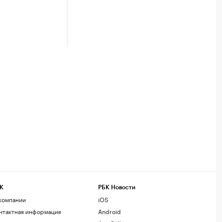
К
РБК Новости
компании
iOS
нтактная информация
Android