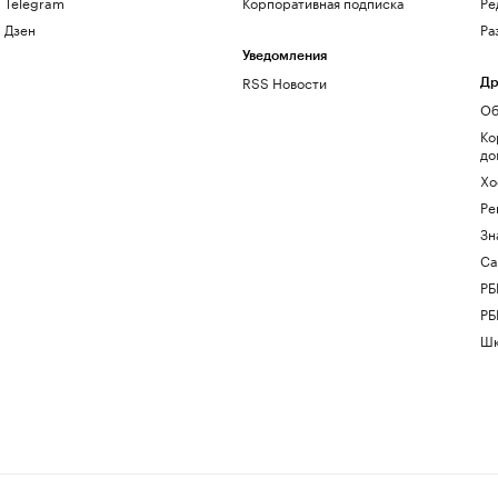
Telegram
Корпоративная подписка
Ре
Дзен
Ра
Уведомления
RSS Новости
Др
Об
Ко
до
Хо
Ре
Зн
Са
РБ
РБ
Шк