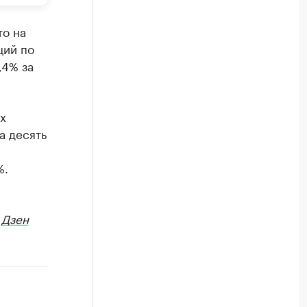
то на
ций по
,4% за
х
а десять
%.
в
Дзен