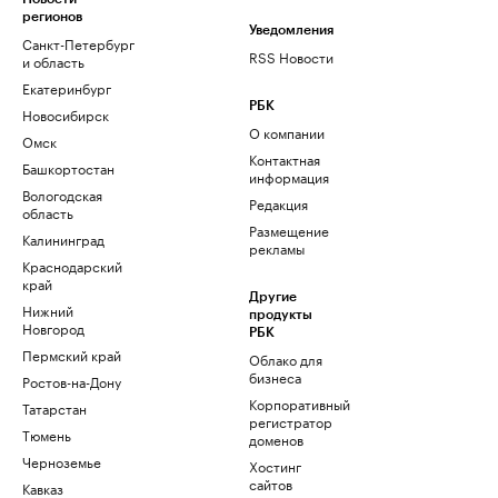
регионов
Уведомления
Санкт-Петербург
RSS Новости
и область
Екатеринбург
РБК
Новосибирск
О компании
Омск
Контактная
Башкортостан
информация
Вологодская
Редакция
область
Размещение
Калининград
рекламы
Краснодарский
край
Другие
Нижний
продукты
Новгород
РБК
Пермский край
Облако для
бизнеса
Ростов-на-Дону
Корпоративный
Татарстан
регистратор
Тюмень
доменов
Черноземье
Хостинг
сайтов
Кавказ