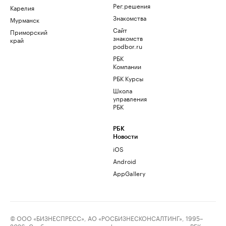
Рег.решения
Карелия
Знакомства
Мурманск
Сайт
Приморский
знакомств
край
podbor.ru
РБК
Компании
РБК Курсы
Школа
управления
РБК
РБК
Новости
iOS
Android
AppGallery
© ООО «БИЗНЕСПРЕСС», АО «РОСБИЗНЕСКОНСАЛТИНГ», 1995–
2026. Сообщения и материалы информационного агентства «РБК»