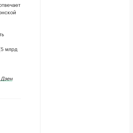
отвечает
онской
ть
(5 млрд
в
Дзен