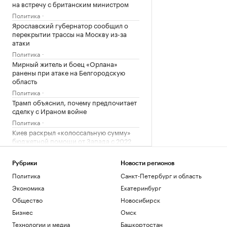
на встречу с британским министром
Политика
Ярославский губернатор сообщил о
перекрытии трассы на Москву из-за
атаки
Политика
Мирный житель и боец «Орлана»
ранены при атаке на Белгородскую
область
Политика
Трамп объяснил, почему предпочитает
сделку с Ираном войне
Политика
Киев раскрыл «колоссальную сумму»
бюджетной помощи от Запада с 2022
года
Политика
Рубрики
Новости регионов
Политика
Санкт-Петербург и область
Загрузить еще
Экономика
Екатеринбург
Общество
Новосибирск
Бизнес
Омск
Технологии и медиа
Башкортостан