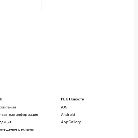
К
РБК Новости
компании
iOS
нтактная информация
Android
дакция
AppGallery
змещение рекламы