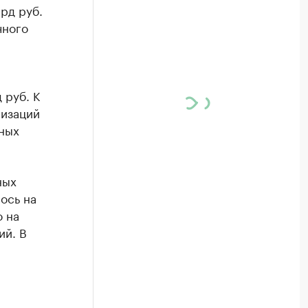
рд руб.
чного
 руб. К
низаций
нных
ных
ось на
о на
ий. В