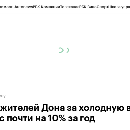
жимость
Autonews
РБК Компании
Телеканал
РБК Вино
Спорт
Школа упра
д
Стиль
Крипто
РБК Бизнес-среда
Дискуссионный клуб
Исследования
К
рагентов
Политика
Экономика
Бизнес
Технологии и медиа
Финансы
Рын
ону
 жителей Дона за холодную 
 почти на 10% за год