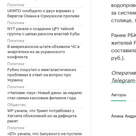
водопрово
Политика
UKMTO сообщило о двух взрывах у
за систем
берегов Омана в Ормузском проливе
столице, 
Политика
NYT узнала о создании ЦРУ тайной
группы с целью раскола властей Кубы
Ранее РБ
Политика
жителей 
В американском штате объявили ЧС в
составила
энергетике из-за украинского
конфликта
руб.).
Политика
Рубио пошутил о межгалактических
Оператив
проблемах в ответ на вопрос про
Telegram-
Украину
Политика
«Человек-паук: Новый день» за неделю
Авторы
стал самым кассовым фильмом года
Общество
WP узнала, что Трамп потребовал у
Хегсета объяснений из-за дефицита
Алина Андр
ракет
Политика
«ЕП» узнала, что Залужного не пустили