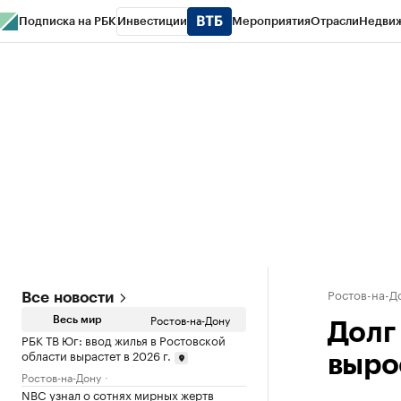
Подписка на РБК
Инвестиции
Мероприятия
Отрасли
Недви
РБК Курсы
РБК Life
Тренды
Визионеры
Национальные проекты
Горо
Спецпроекты СПб
Конференции СПб
Спецпроекты
Проверка конт
Ростов-на-Д
Все новости
Ростов-на-Дону
Весь мир
Долг
РБК ТВ Юг: ввод жилья в Ростовской
области вырастет в 2026 г.
вырос
Ростов-на-Дону
NBC узнал о сотнях мирных жертв