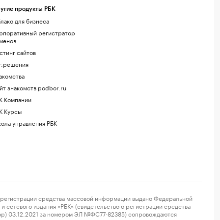
угие продукты РБК
лако для бизнеса
рпоративный регистратор
менов
стинг сайтов
г.решения
акомства
йт знакомств podbor.ru
К Компании
К Курсы
ола управления РБК
регистрации средства массовой информации выдано Федеральной
и сетевого издания «РБК» (свидетельство о регистрации средства
ор) 03.12.2021 за номером ЭЛ №ФС77-82385) сопровождаются