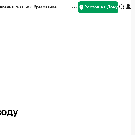
Ростов-на-Дону
вления РБК
РБК Образование
редитные рейтинги
Франшизы
Газета
ок наличной валюты
воду