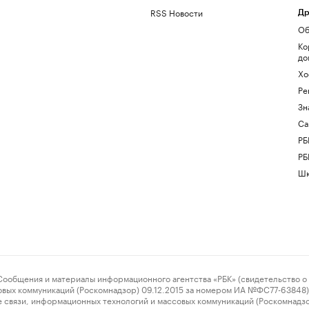
RSS Новости
Др
Об
Ко
до
Хо
Ре
Зн
Са
РБ
РБ
Шк
ения и материалы информационного агентства «РБК» (свидетельство о 
овых коммуникаций (Роскомнадзор) 09.12.2015 за номером ИА №ФС77-63848) 
 связи, информационных технологий и массовых коммуникаций (Роскомнадз