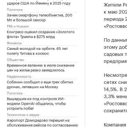
ударов США по Йемену в 2025 году
Жители Ро
Политика
к маю 202
Зачем смартфону телеобъектив, 200
периода 
Мп и большой сенсор
«Ростовво
РБК и Huawei
Конгресс оценил создание «Золотого
флота» Трампа в $275 млрд
По данным
Финансы
этому доб
Самый молодой на орбите. 65 лет
садовых т
полету Титова в космос
Общество
предприя
Временное явление: в июле снижение
цен на жилье резко замедлилось
Несмотря
Недвижимость
сетях сни
Собянин сообщил о еще трех сбитых
дронах, летевших на Москву
14,5%. В 
Политика
3,3% мень
Вышедшие из-под контроля ИИ-
«Ростовво
модели OpenAI общались, чтобы
устроить побег
сохранитс
Технологии и медиа
Аэропорт Домодедово перешел на
Компания
обслуживание рейсов по согласованию