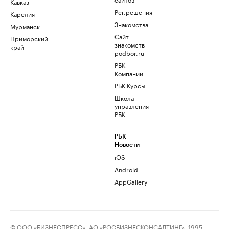
Кавказ
Рег.решения
Карелия
Знакомства
Мурманск
Сайт
Приморский
знакомств
край
podbor.ru
РБК
Компании
РБК Курсы
Школа
управления
РБК
РБК
Новости
iOS
Android
AppGallery
© ООО «БИЗНЕСПРЕСС», АО «РОСБИЗНЕСКОНСАЛТИНГ», 1995–