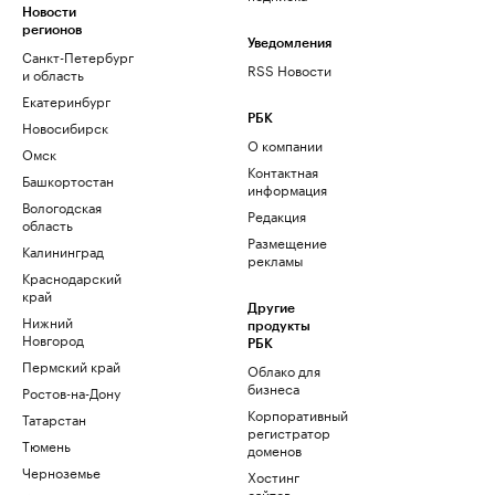
Новости
регионов
Уведомления
Санкт-Петербург
RSS Новости
и область
Екатеринбург
РБК
Новосибирск
О компании
Омск
Контактная
Башкортостан
информация
Вологодская
Редакция
область
Размещение
Калининград
рекламы
Краснодарский
край
Другие
Нижний
продукты
Новгород
РБК
Пермский край
Облако для
бизнеса
Ростов-на-Дону
Корпоративный
Татарстан
регистратор
Тюмень
доменов
Черноземье
Хостинг
сайтов