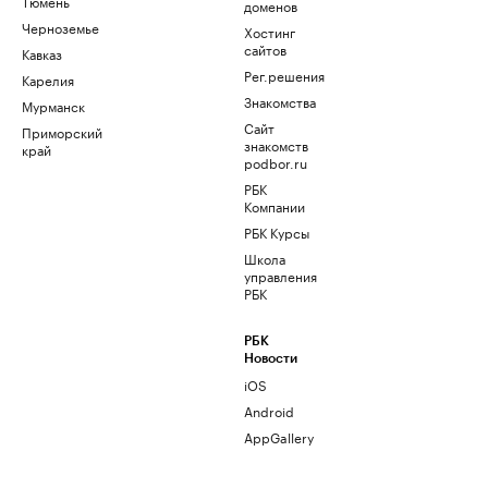
Тюмень
доменов
Черноземье
Хостинг
сайтов
Кавказ
Рег.решения
Карелия
Знакомства
Мурманск
Сайт
Приморский
знакомств
край
podbor.ru
РБК
Компании
РБК Курсы
Школа
управления
РБК
РБК
Новости
iOS
Android
AppGallery