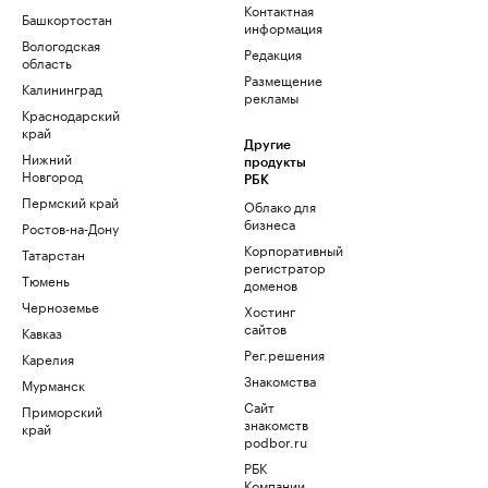
Контактная
Башкортостан
информация
Вологодская
Редакция
область
Размещение
Калининград
рекламы
Краснодарский
край
Другие
Нижний
продукты
Новгород
РБК
Пермский край
Облако для
бизнеса
Ростов-на-Дону
Корпоративный
Татарстан
регистратор
Тюмень
доменов
Черноземье
Хостинг
сайтов
Кавказ
Рег.решения
Карелия
Знакомства
Мурманск
Сайт
Приморский
знакомств
край
podbor.ru
РБК
Компании