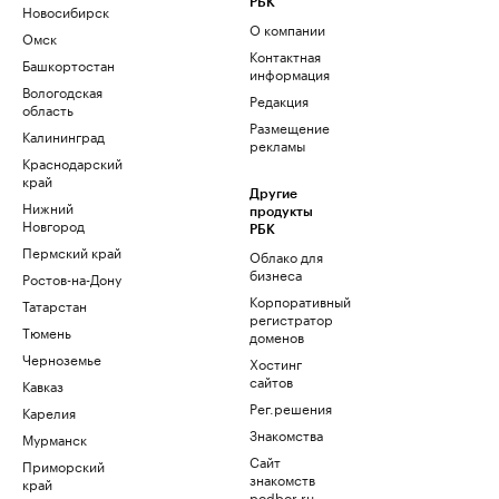
РБК
Новосибирск
О компании
Омск
Контактная
Башкортостан
информация
Вологодская
Редакция
область
Размещение
Калининград
рекламы
Краснодарский
край
Другие
Нижний
продукты
Новгород
РБК
Пермский край
Облако для
бизнеса
Ростов-на-Дону
Корпоративный
Татарстан
регистратор
Тюмень
доменов
Черноземье
Хостинг
сайтов
Кавказ
Рег.решения
Карелия
Знакомства
Мурманск
Сайт
Приморский
знакомств
край
podbor.ru