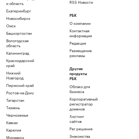
RSS Новости
и область
Екатеринбург
РБК
Новосибирск
О компании
Омск
Контактная
Башкортостан
информация
Вологодская
Редакция
область
Размещение
Калининград
рекламы
Краснодарский
край
Другие
Нижний
продукты
Новгород
РБК
Пермский край
Облако для
бизнеса
Ростов-на-Дону
Корпоративный
Татарстан
регистратор
Тюмень
доменов
Черноземье
Хостинг
сайтов
Кавказ
Рег.решения
Карелия
Знакомства
Мурманск