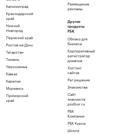
Размещение
Калининград
рекламы
Краснодарский
край
Другие
Нижний
продукты
Новгород
РБК
Пермский край
Облако для
бизнеса
Ростов-на-Дону
Корпоративный
Татарстан
регистратор
Тюмень
доменов
Черноземье
Хостинг
сайтов
Кавказ
Рег.решения
Карелия
Знакомства
Мурманск
Сайт
Приморский
знакомств
край
podbor.ru
РБК
Компании
РБК Курсы
Школа
управления