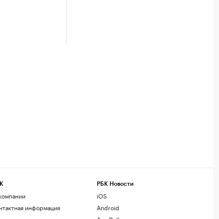
К
РБК Новости
компании
iOS
нтактная информация
Android
дакция
AppGallery