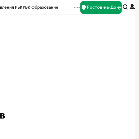
Ростов-на-Дону
вления РБК
РБК Образование
редитные рейтинги
Франшизы
Газета
ок наличной валюты
в