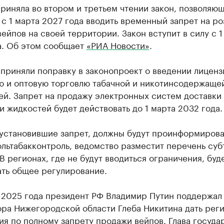
риняла во втором и третьем чтении закон, позволяю
с 1 марта 2027 года вводить временный запрет на р
ейпов на своей территории. Закон вступит в силу с 1
а. Об этом сообщает
«РИА Новости»
.
приняли поправку в законопроект о введении лиценз
ю и оптовую торговлю табачной и никотинсодержаще
ей. Запрет на продажу электронных систем доставки
и жидкостей будет действовать до 1 марта 2032 года.
 установившие запрет, должны будут проинформирова
льтабакконтроль, ведомство разместит перечень суб
 В регионах, где не будут вводиться ограничения, буд
ать общее регулирование.
е 2025 года президент РФ Владимир Путин поддержал
ора Нижегородской области Глеба Никитина дать рег
я по полному запрету продажи вейпов. Глава госуда