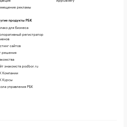
змещение рекламы
угие продукты РБК
лако для бизнеса
рпоративный регистратор
менов
стинг сайтов
г.решения
акомства
йт знакомств podbor.ru
К Компании
К Курсы
ола управления РБК