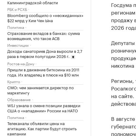
Калининградской области
Госдума п
РБК и РСХБ
регионам 
Bloomberg сообщило о «неожиданных»
продажу в
$22 млрд у Ким Чен Ына
2026 год
Политика
Страхование вкладов в банках: сумма
возмещения, что такое АСВ
Депутаты 
Инвестиции
розничну
Доходы санаториев Дона выросли в 2,7
раза в первом полугодии 2026 г.
продукци
Ростов-на-Дону
никотина 
Пришли в движение биткоины из 2011
года. Их владелец в плюсе на $10 млн
Регионы,
Крипто
Росалкого
CMO: чем занимается директор по
маркетингу
на сайте.
Образование
действов
WSJ узнала о смене позиции разведки
США о «нападении» России на НАТО
Политика
В август
Телеканалы объявили цены на
губернат
агитацию. Как партии будут строить
полномочи
кампании