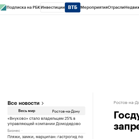
Подписка на РБК
Инвестиции
Мероприятия
Отрасли
Недви
РБК Курсы
РБК Life
Тренды
Визионеры
Национальные проекты
Горо
Спецпроекты СПб
Конференции СПб
Спецпроекты
Проверка конт
Ростов-на-Д
Все новости
Ростов-на-Дону
Весь мир
Госд
«Внуково» стало владельцем 25% в
управляющей компании Домодедово
запр
Бизнес
Пляжи, замки, марципан: гастрогид по