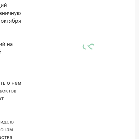
щий
озничную
 октября
ий на
й
ть о нем
ъектов
ет
 идею
ионам
рства