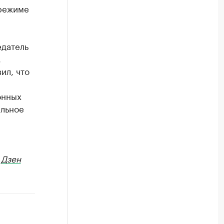
 режиме
едатель
,
ил, что
онных
альное
в
Дзен