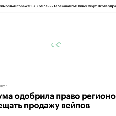
жимость
Autonews
РБК Компании
Телеканал
РБК Вино
Спорт
Школа упра
д
Стиль
Крипто
РБК Бизнес-среда
Дискуссионный клуб
Исследования
К
рагентов
Политика
Экономика
Бизнес
Технологии и медиа
Финансы
Рын
ону
ума одобрила право регионо
ещать продажу вейпов