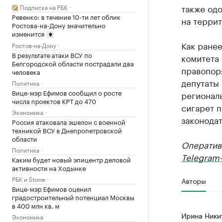
также од
Подписка на РБК
Ревенко: в течение 10-ти лет облик
на терри
Ростова-на-Дону значительно
изменится
Как ране
Ростов-на-Дону
В результате атаки ВСУ по
комитета
Белгородской области пострадали два
правопоря
человека
депутаты
Политика
Вице-мэр Ефимов сообщил о росте
регионал
числа проектов КРТ до 470
сигарет 
Экономика
законодат
Россия атаковала эшелон с военной
техникой ВСУ в Днепропетровской
области
Оператив
Политика
Telegram-
Каким будет новый эпицентр деловой
активности на Ходынке
РБК и Stone
Авторы
Вице-мэр Ефимов оценил
градостроительный потенциал Москвы
в 400 млн кв. м
Ирина Ники
Экономика