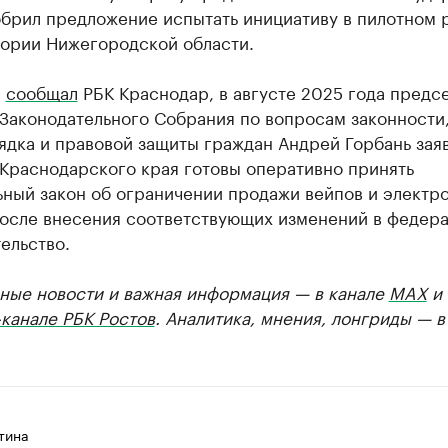
обрил предложение испытать инициативу в пилотном
тории Нижегородской области.
е
сообщал
РБК Краснодар, в августе 2025 года предс
 Законодательного Собрания по вопросам законности
дка и правовой защиты граждан Андрей Горбань заяв
 Краснодарского края готовы оперативно принять
ьный закон об ограничении продажи вейпов и электр
после внесения соответствующих изменений в федер
ельство.
ные новости и важная информация — в канале
MAX
и
канале РБК Ростов
. Аналитика, мнения, лонгриды — 
тина