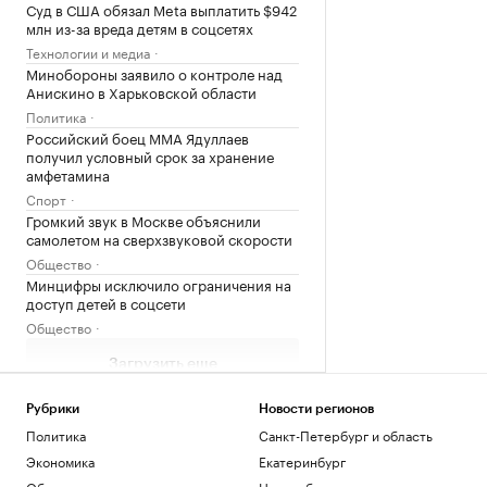
Суд в США обязал Meta выплатить $942
млн из-за вреда детям в соцсетях
Технологии и медиа
Минобороны заявило о контроле над
Анискино в Харьковской области
Политика
Российский боец ММА Ядуллаев
получил условный срок за хранение
амфетамина
Спорт
Громкий звук в Москве объяснили
самолетом на сверхзвуковой скорости
Общество
Минцифры исключило ограничения на
доступ детей в соцсети
Общество
Загрузить еще
Рубрики
Новости регионов
Политика
Санкт-Петербург и область
Экономика
Екатеринбург
Общество
Новосибирск