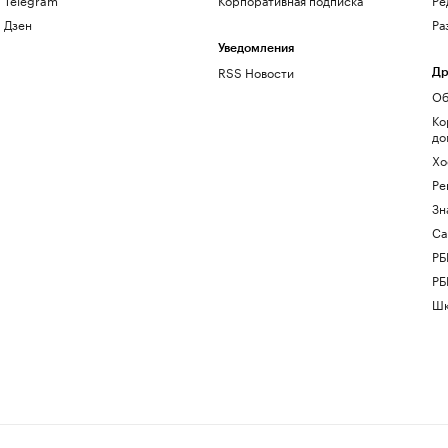
Дзен
Ра
Уведомления
RSS Новости
Др
Об
Ко
до
Хо
Ре
Зн
Са
РБ
РБ
Шк