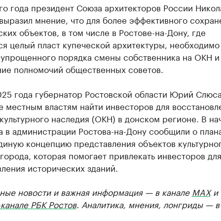
го года президент Союза архитекторов России Никол
выразил мнение, что для более эффективного сохран
ких объектов, в том числе в Ростове-на-Дону, где
ся целый пласт купеческой архитектуры, необходимо
 упрощенного порядка смены собственника на ОКН и
ие полномочий общественных советов.
025 года губернатор Ростовской области Юрий Слюса
е местным властям найти инвесторов для восстановл
культурного наследия (ОКН) в донском регионе. В на
а в администрации Ростова-на-Дону сообщили о план
единую концепцию представления объектов культурно
города, которая помогает привлекать инвесторов дл
вления исторических зданий.
ные новости и важная информация — в канале
MAX
и
канале РБК Ростов
. Аналитика, мнения, лонгриды — 