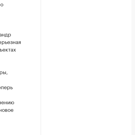
го
андр
ерьезная
ъектах
ры,
еперь
нению
новое