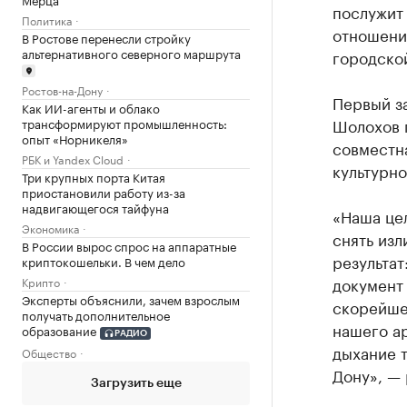
послужит
Политика
отношени
В Ростове перенесли стройку
альтернативного северного маршрута
городско
Ростов-на-Дону
Первый з
Как ИИ-агенты и облако
Шолохов 
трансформируют промышленность:
опыт «Норникеля»
совместна
РБК и Yandex Cloud
культурно
Три крупных порта Китая
приостановили работу из-за
надвигающегося тайфуна
«Наша це
Экономика
снять из
В России вырос спрос на аппаратные
результат
криптокошельки. В чем дело
документ 
Крипто
Эксперты объяснили, зачем взрослым
скорейше
получать дополнительное
нашего ар
образование
РАДИО
дыхание т
Общество
Дону», —
Загрузить еще