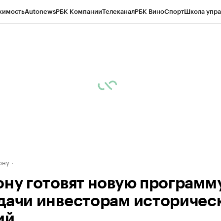
жимость
Autonews
РБК Компании
Телеканал
РБК Вино
Спорт
Школа упра
д
Стиль
Крипто
РБК Бизнес-среда
Дискуссионный клуб
Исследования
К
рагентов
Политика
Экономика
Бизнес
Технологии и медиа
Финансы
Рын
ону
ону готовят новую программ
дачи инвесторам историчес
ий