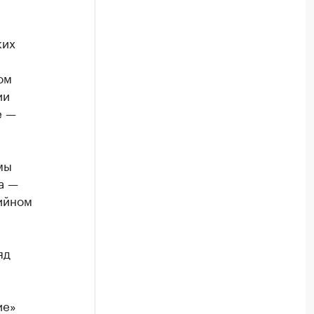
ких
ом
ии
е —
мы
а —
рийном
яд
ие»