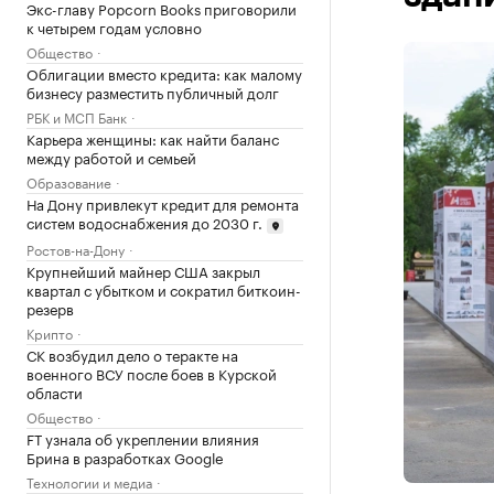
Экс-главу Popcorn Books приговорили
к четырем годам условно
Общество
Облигации вместо кредита: как малому
бизнесу разместить публичный долг
РБК и МСП Банк
Карьера женщины: как найти баланс
между работой и семьей
Образование
На Дону привлекут кредит для ремонта
систем водоснабжения до 2030 г.
Ростов-на-Дону
Крупнейший майнер США закрыл
квартал с убытком и сократил биткоин-
резерв
Крипто
СК возбудил дело о теракте на
военного ВСУ после боев в Курской
области
Общество
FT узнала об укреплении влияния
Брина в разработках Google
Технологии и медиа