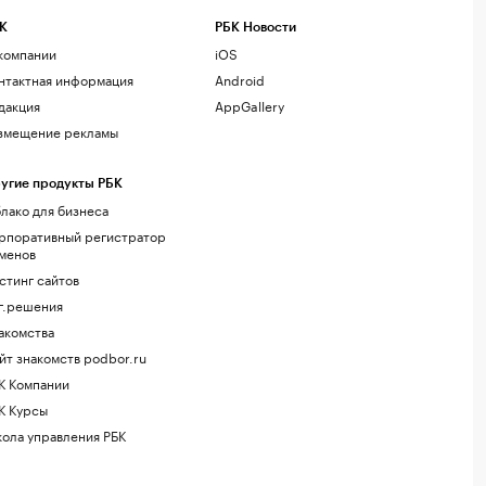
К
РБК Новости
компании
iOS
нтактная информация
Android
дакция
AppGallery
змещение рекламы
угие продукты РБК
лако для бизнеса
рпоративный регистратор
менов
стинг сайтов
г.решения
акомства
йт знакомств podbor.ru
К Компании
К Курсы
ола управления РБК