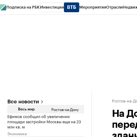
Подписка на РБК
Инвестиции
Мероприятия
Отрасли
Недви
РБК Курсы
РБК Life
Тренды
Визионеры
Национальные проекты
Горо
Спецпроекты СПб
Конференции СПб
Спецпроекты
Проверка конт
Ростов-на-Д
Все новости
Ростов-на-Дону
Весь мир
На Д
Ефимов сообщил об увеличении
площади застройки Москвы еще на 23
пере
млн кв. м
Экономика
здан