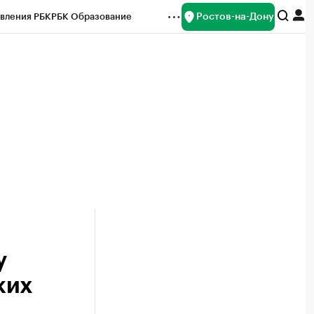
Ростов-на-Дону
вления РБК
РБК Образование
редитные рейтинги
Франшизы
Газета
ок наличной валюты
у
ких