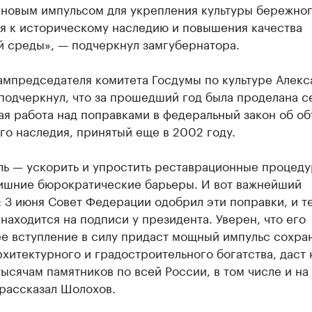
 новым импульсом для укрепления культуры бережно
я к историческому наследию и повышения качества
й среды», — подчеркнул замгубернатора.
ампредседателя комитета Госдумы по культуре Алекс
подчеркнул, что за прошедший год была проделана с
я работа над поправками в федеральный закон об об
го наследия, принятый еще в 2002 году.
ль — ускорить и упростить реставрационные процеду
лишние бюрократические барьеры. И вот важнейший
: 3 июня Совет Федерации одобрил эти поправки, и т
находится на подписи у президента. Уверен, что его
е вступление в силу придаст мощный импульс сохра
хитектурного и градостроительного богатства, даст 
ысячам памятников по всей России, в том числе и на
 рассказал Шолохов.