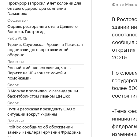
Прокурор запросил 9 лет колонии для
Фото: Макс
бывшего директора компании
Газманова
В Ростов
Общество
зданий ин
Фермы, рестораны и отели Дальнего
Востока. Гастрогид
восстанов
РБК и РСХБ
сообщил 
Турция, Саудовская Аравия и Пакистан
открытия
подписали договор о взаимной
обороне
2026».
Политика
Российский пловец заявил, что в
По словам
Париже на ЧЕ «воняет мочой и
помойками»
государст
Спорт
более 500
В Москве простились с легендарным
состоянии
баскетболистом Иваном Едешко
Спорт
Путин рассказал президенту ОАЭ о
«Тема фе
ситуации вокруг Украины
инициатив
Политика
федеральн
Politico сообщило об обсуждении
замены канцлера Германии Фридриха
изменени
Мерца