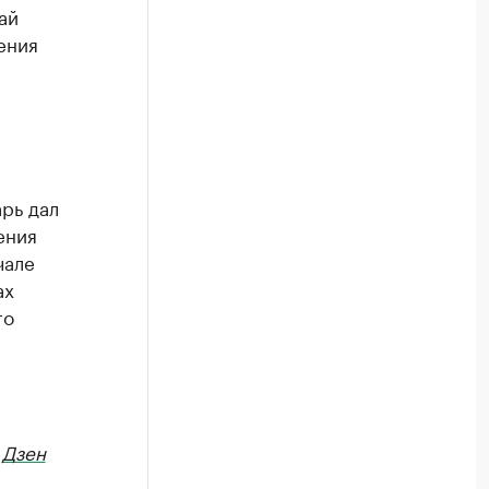
ай
ения
рь дал
ения
чале
ах
го
я
в
Дзен