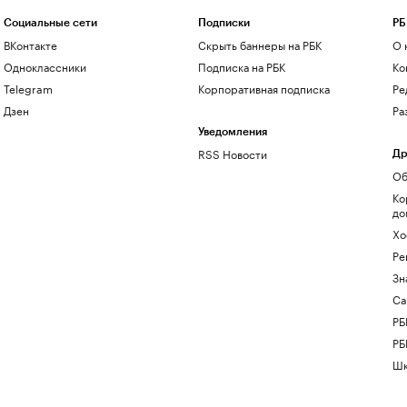
Социальные сети
Подписки
РБ
ВКонтакте
Скрыть баннеры на РБК
О 
Одноклассники
Подписка на РБК
Ко
Telegram
Корпоративная подписка
Ре
Дзен
Ра
Уведомления
RSS Новости
Др
Об
Ко
до
Хо
Ре
Зн
Са
РБ
РБ
Шк