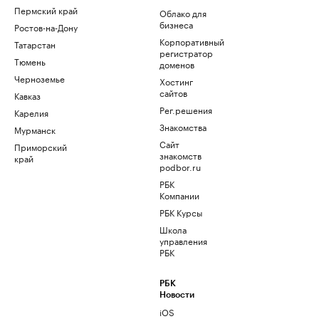
Пермский край
Облако для
бизнеса
Ростов-на-Дону
Корпоративный
Татарстан
регистратор
Тюмень
доменов
Черноземье
Хостинг
сайтов
Кавказ
Рег.решения
Карелия
Знакомства
Мурманск
Сайт
Приморский
знакомств
край
podbor.ru
РБК
Компании
РБК Курсы
Школа
управления
РБК
РБК
Новости
iOS