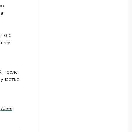
ые
на
 что с
а для
, после
 участке
в
Дзен