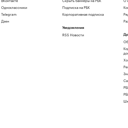
ВКонтакте
Скрыть баннеры на РБК
О 
Одноклассники
Подписка на РБК
Ко
Telegram
Корпоративная подписка
Ре
Дзен
Ра
Уведомления
RSS Новости
Др
Об
Ко
до
Хо
Ре
Зн
Са
РБ
РБ
Шк