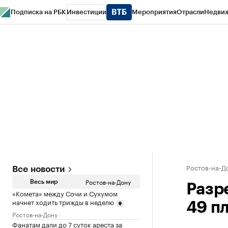
Подписка на РБК
Инвестиции
Мероприятия
Отрасли
Недви
РБК Курсы
РБК Life
Тренды
Визионеры
Национальные проекты
Горо
Спецпроекты СПб
Конференции СПб
Спецпроекты
Проверка конт
Ростов-на-Д
Все новости
Ростов-на-Дону
Весь мир
Разр
«Комета» между Сочи и Сухумом
начнет ходить трижды в неделю
49 п
Ростов-на-Дону
Фанатам дали до 7 суток ареста за