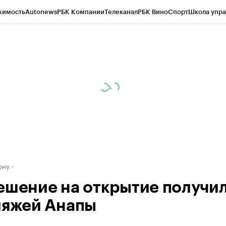
жимость
Autonews
РБК Компании
Телеканал
РБК Вино
Спорт
Школа упра
д
Стиль
Крипто
РБК Бизнес-среда
Дискуссионный клуб
Исследования
К
рагентов
Политика
Экономика
Бизнес
Технологии и медиа
Финансы
Рын
ону
ешение на открытие получи
ляжей Анапы