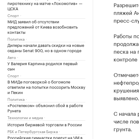
пиротехнику на матче «Локомотив» —
Разрешит
ЦСКА
пляжей Ан
Спорт
пресс-сл
МИД заявил об отсутствии
предложений от Киева возобновить
контакты
Работы п
Политика
продолжа
Дилеры начали давать скидки на новые
седаны Senat 900, но в одном городе
песка на 
Авто
контроле
У Валерия Карпина родился первый
сын
Отмечает
Спорт
нефтепро
В МИДе поговоркой о богомоле
ответили на попытки поссорить Москву
крушения
и Пекин
выявлено
Политика
«Ростелеком» объяснил сбой в работе
Рунета
С начала 
Технологии и медиа
числе пов
История биржевой торговли в России
грунта.
РБК и Петербургская Биржа
Российские гимнастки поедут на ЧМ в