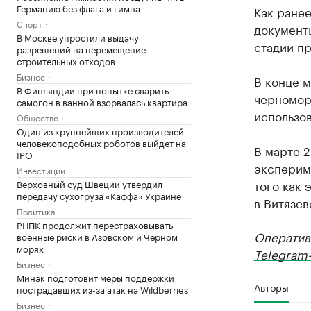
Германию без флага и гимна
Как ране
Спорт
документы
В Москве упростили выдачу
стадии п
разрешений на перемещение
строительных отходов
Бизнес
В конце 
В Финляндии при попытке сварить
черномор
самогон в ванной взорвалась квартира
использов
Общество
Один из крупнейших производителей
человекоподобных роботов выйдет на
В марте 
IPO
экспериме
Инвестиции
того как 
Верховный суд Швеции утвердил
передачу сухогруза «Каффа» Украине
в Витязев
Политика
РНПК продолжит перестраховывать
Оператив
военные риски в Азовском и Черном
морях
Telegram-
Бизнес
Минэк подготовит меры поддержки
Авторы
пострадавших из-за атак на Wildberries
Бизнес