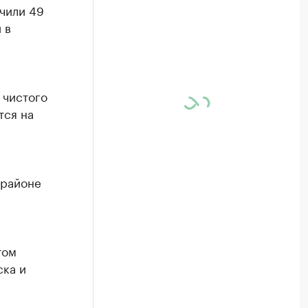
чили 49
 в
 чистого
тся на
 районе
том
ска и