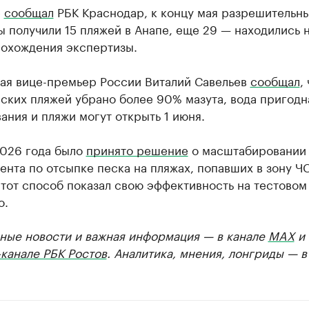
е
сообщал
РБК Краснодар, к концу мая разрешительн
 получили 15 пляжей в Анапе, еще 29 — находились 
рохождения экспертизы.
мая вице-премьер России Виталий Савельев
сообщал
,
ских пляжей убрано более 90% мазута, вода пригодн
ания и пляжи могут открыть 1 июня.
2026 года было
принято решение
о масштабировании
нта по отсыпке песка на пляжах, попавших в зону ЧС
этот способ показал свою эффективность на тестовом
о.
ные новости и важная информация — в канале
MAX
и
канале РБК Ростов
. Аналитика, мнения, лонгриды — 