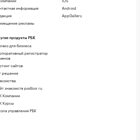
компании
iOS
нтактная информация
Android
дакция
AppGallery
змещение рекламы
угие продукты РБК
лако для бизнеса
рпоративный регистратор
менов
стинг сайтов
г.решения
акомства
йт знакомств podbor.ru
К Компании
К Курсы
ола управления РБК