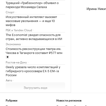
Турецкий «Трабзонспор» объявил о
переходе Мохамеда Салаха
Ирина Ники
Спорт
Искусственный интеллект вызовет
массовые увольнения — и еще 10
мифов
РБК и Yandex Cloud
The Economist увидел опасность для
стран, активно вкладывающихся в ИИ
Экономика
Стоимость реконструкции театра им.
Чехова в Таганроге составит ₽577 млн
Ростов-на-Дону
Geely урезала число комплектаций у
гибридного кроссовера EX-5 EM-i в
России
Авто
Загрузить еще
Рубрики
Новости регионов