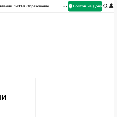
Ростов-на-Дону
вления РБК
РБК Образование
редитные рейтинги
Франшизы
Газета
ок наличной валюты
ли