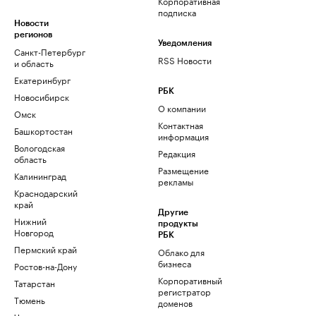
Корпоративная
подписка
Новости
регионов
Уведомления
Санкт-Петербург
RSS Новости
и область
Екатеринбург
РБК
Новосибирск
О компании
Омск
Контактная
Башкортостан
информация
Вологодская
Редакция
область
Размещение
Калининград
рекламы
Краснодарский
край
Другие
Нижний
продукты
Новгород
РБК
Пермский край
Облако для
бизнеса
Ростов-на-Дону
Корпоративный
Татарстан
регистратор
Тюмень
доменов