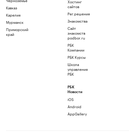
Черноземье
Хостинг
сайтов
Кавказ
Рег.решения
Карелия
Знакомства
Мурманск
Сайт
Приморский
знакомств
край
podbor.ru
РБК
Компании
РБК Курсы
Школа
управления
РБК
РБК
Новости
iOS
Android
AppGallery