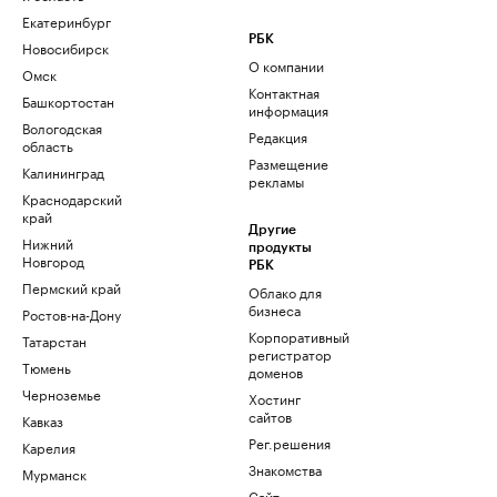
Екатеринбург
РБК
Новосибирск
О компании
Омск
Контактная
Башкортостан
информация
Вологодская
Редакция
область
Размещение
Калининград
рекламы
Краснодарский
край
Другие
Нижний
продукты
Новгород
РБК
Пермский край
Облако для
бизнеса
Ростов-на-Дону
Корпоративный
Татарстан
регистратор
Тюмень
доменов
Черноземье
Хостинг
сайтов
Кавказ
Рег.решения
Карелия
Знакомства
Мурманск
Сайт