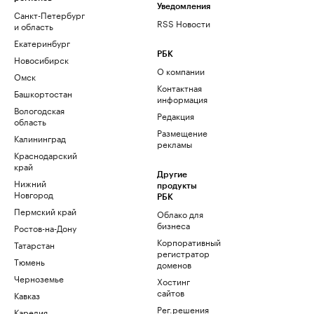
Уведомления
Санкт-Петербург
RSS Новости
и область
Екатеринбург
РБК
Новосибирск
О компании
Омск
Контактная
Башкортостан
информация
Вологодская
Редакция
область
Размещение
Калининград
рекламы
Краснодарский
край
Другие
Нижний
продукты
Новгород
РБК
Пермский край
Облако для
бизнеса
Ростов-на-Дону
Корпоративный
Татарстан
регистратор
Тюмень
доменов
Черноземье
Хостинг
сайтов
Кавказ
Рег.решения
Карелия