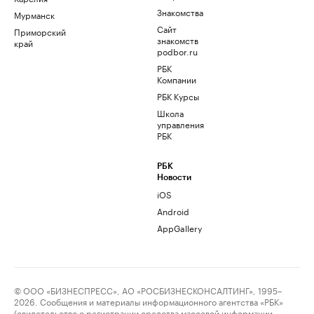
Знакомства
Мурманск
Сайт
Приморский
знакомств
край
podbor.ru
РБК
Компании
РБК Курсы
Школа
управления
РБК
РБК
Новости
iOS
Android
AppGallery
© ООО «БИЗНЕСПРЕСС», АО «РОСБИЗНЕСКОНСАЛТИНГ», 1995–
2026. Сообщения и материалы информационного агентства «РБК»
(свидетельство о регистрации средства массовой информации