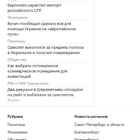
Евросоюз нарастил импорт
российского СПГ
Экономика
Вучич пообещал сделать все для
помощи Украине на «европейском
пути»
Политика
Самолет выкатился за пределы полосы
в Норильске и получил повреждения
Общество
Как выбрать оптимальное
коммерческое помещение для
инвестиций
РБК и ПИК Серия плюс
Две девушки в Шереметьево опоздали
на рейс и выбежали за самолетом.
Видео
Общество
Юные хоккеисты «Спартака» стали
победителями Кубка Александра
Рубрики
Новости регионов
Овечкина
Политика
Санкт-Петербург и область
Спорт
Экономика
Екатеринбург
Вучич исключил военное
Общество
Новосибирск