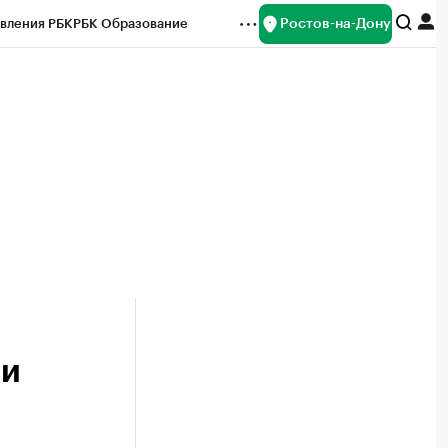
Ростов-на-Дону
вления РБК
РБК Образование
редитные рейтинги
Франшизы
Газета
ок наличной валюты
ли