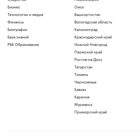
сотрудничество с Украиной
Бизнес
Омск
Политика
Технологии и медиа
Башкортостан
Что известно об атаках БПЛА на
регионы России. Главное к 8 августа
Финансы
Вологодская область
Политика
Биографии
Калининград
С начала суток ПВО сбила почти 20
База знаний
Краснодарский край
дронов, летевших на Москву
РБК Образование
Нижний Новгород
Политика
Зеленский сообщил о договоренности
Пермский край
с США по ракетам Patriot
Ростов-на-Дону
Политика
Татарстан
Умер первый тренер шестикратного
Тюмень
олимпийского чемпиона гимнаста
Щербо
Черноземье
Спорт
Кавказ
Карелия
Загрузить еще
Мурманск
Приморский край