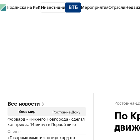
Подписка на РБК
Инвестиции
Мероприятия
Отрасли
Недви
РБК Курсы
РБК Life
Тренды
Визионеры
Национальные проекты
Горо
Спецпроекты СПб
Конференции СПб
Спецпроекты
Проверка конт
Ростов-на-Д
Все новости
Ростов-на-Дону
Весь мир
По К
Форвард «Нижнего Новгорода» сделал
хет-трик за 14 минут в Первой лиге
движ
Спорт
«Газпром» заметил антирекорд по