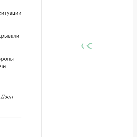
ситуации
крывали
ороны
рчи —
в
Дзен