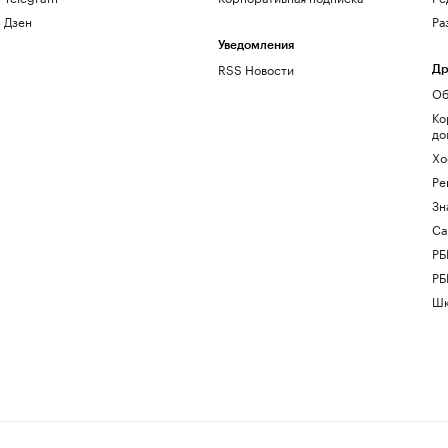
Дзен
Ра
Уведомления
RSS Новости
Др
Об
Ко
до
Хо
Ре
Зн
Са
РБ
РБ
Шк