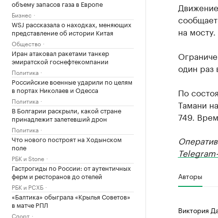
объему запасов газа в Европе
Движение
Бизнес
сообщает
WSJ рассказала о находках, меняющих
на мосту.
представление об истории Китая
Общество
Иран атаковал ракетами танкер
Ограничен
эмиратской госнефтекомпании
один раз
Политика
Российские военные ударили по целям
в портах Николаев и Одесса
По состоя
Политика
Тамани н
В Болгарии раскрыли, какой стране
749. Врем
принадлежит залетевший дрон
Политика
Что нового построят на Ходынском
Оператив
поле
Telegram-
РБК и Stone
Гастрогиды по России: от аутентичных
Авторы
ферм и ресторанов до отелей
РБК и РСХБ
«Балтика» обыграла «Крылья Советов»
в матче РПЛ
Виктория Д
Спорт