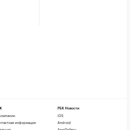
К
РБК Новости
компании
iOS
нтактная информация
Android
дакция
AppGallery