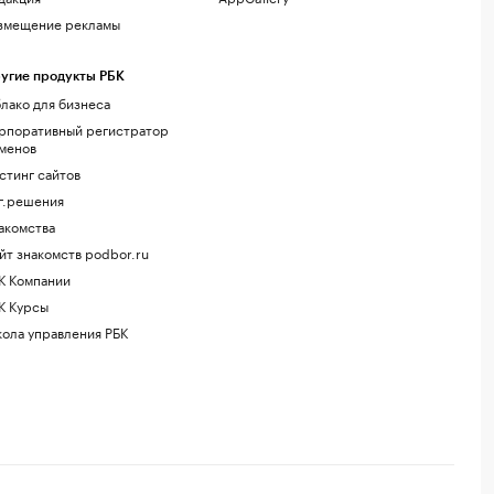
змещение рекламы
угие продукты РБК
лако для бизнеса
рпоративный регистратор
менов
стинг сайтов
г.решения
акомства
йт знакомств podbor.ru
К Компании
К Курсы
ола управления РБК