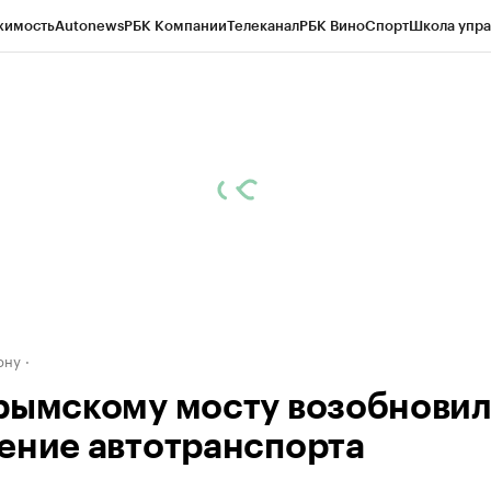
жимость
Autonews
РБК Компании
Телеканал
РБК Вино
Спорт
Школа упра
д
Стиль
Крипто
РБК Бизнес-среда
Дискуссионный клуб
Исследования
К
рагентов
Политика
Экономика
Бизнес
Технологии и медиа
Финансы
Рын
ону
рымскому мосту возобнови
ение автотранспорта