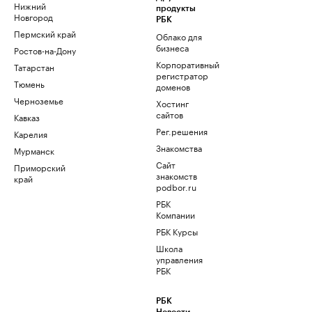
Нижний
продукты
Новгород
РБК
Пермский край
Облако для
бизнеса
Ростов-на-Дону
Корпоративный
Татарстан
регистратор
Тюмень
доменов
Черноземье
Хостинг
сайтов
Кавказ
Рег.решения
Карелия
Знакомства
Мурманск
Сайт
Приморский
знакомств
край
podbor.ru
РБК
Компании
РБК Курсы
Школа
управления
РБК
РБК