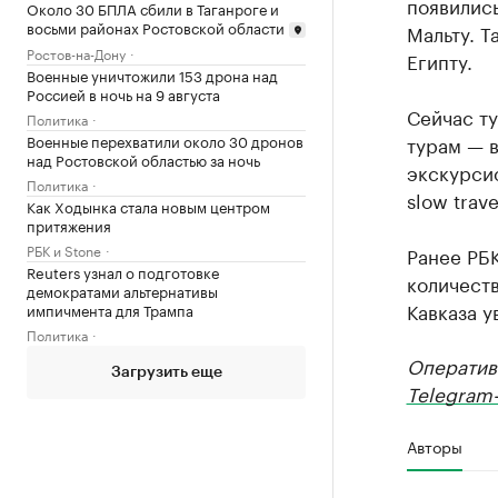
появились
Около 30 БПЛА сбили в Таганроге и
восьми районах Ростовской области
Мальту. 
Ростов-на-Дону
Египту.
Военные уничтожили 153 дрона над
Россией в ночь на 9 августа
Сейчас т
Политика
турам — в
Военные перехватили около 30 дронов
над Ростовской областью за ночь
экскурси
Политика
slow trav
Как Ходынка стала новым центром
притяжения
РБК и Stone
Ранее РБ
Reuters узнал о подготовке
количест
демократами альтернативы
Кавказа у
импичмента для Трампа
Политика
Оператив
Загрузить еще
Telegram-
Авторы