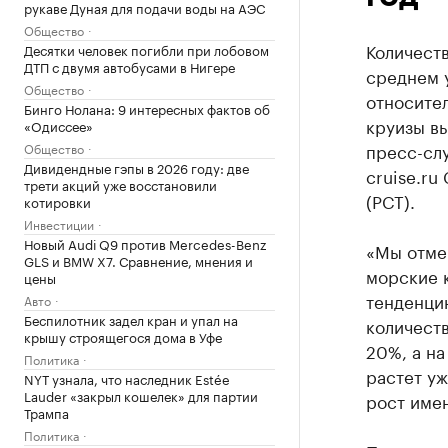
рукаве Дуная для подачи воды на АЭС
Общество
Количеств
Десятки человек погибли при лобовом
ДТП с двумя автобусами в Нигере
среднем у
Общество
относител
Бинго Нолана: 9 интересных фактов об
круизы в
«Одиссее»
пресс-сл
Общество
Дивидендные гэпы в 2026 году: две
cruise.ru
трети акций уже восстановили
(РСТ).
котировки
Инвестиции
Новый Audi Q9 против Mercedes-Benz
«Мы отмеч
GLS и BMW X7. Сравнение, мнения и
морские к
цены
тенденци
Авто
Беспилотник задел кран и упал на
количеств
крышу строящегося дома в Уфе
20%, а на
Политика
растет уж
NYT узнала, что наследник Estée
Lauder «закрыл кошелек» для партии
рост имен
Трампа
Политика