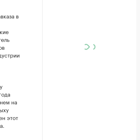
вказа в
ские
тель
ов
дустрии
у
года
нем на
дыху
ен этот
а.