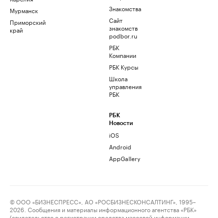
Знакомства
Мурманск
Сайт
Приморский
знакомств
край
podbor.ru
РБК
Компании
РБК Курсы
Школа
управления
РБК
РБК
Новости
iOS
Android
AppGallery
© ООО «БИЗНЕСПРЕСС», АО «РОСБИЗНЕСКОНСАЛТИНГ», 1995–
2026. Сообщения и материалы информационного агентства «РБК»
(свидетельство о регистрации средства массовой информации