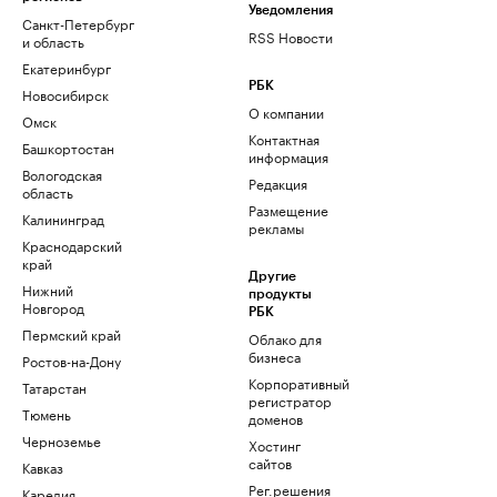
Уведомления
Санкт-Петербург
RSS Новости
и область
Екатеринбург
РБК
Новосибирск
О компании
Омск
Контактная
Башкортостан
информация
Вологодская
Редакция
область
Размещение
Калининград
рекламы
Краснодарский
край
Другие
Нижний
продукты
Новгород
РБК
Пермский край
Облако для
бизнеса
Ростов-на-Дону
Корпоративный
Татарстан
регистратор
Тюмень
доменов
Черноземье
Хостинг
сайтов
Кавказ
Рег.решения
Карелия