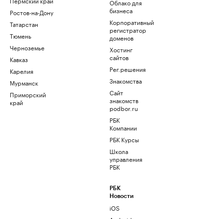
Пермский край
Облако для
бизнеса
Ростов-на-Дону
Корпоративный
Татарстан
регистратор
Тюмень
доменов
Черноземье
Хостинг
сайтов
Кавказ
Рег.решения
Карелия
Знакомства
Мурманск
Сайт
Приморский
знакомств
край
podbor.ru
РБК
Компании
РБК Курсы
Школа
управления
РБК
РБК
Новости
iOS