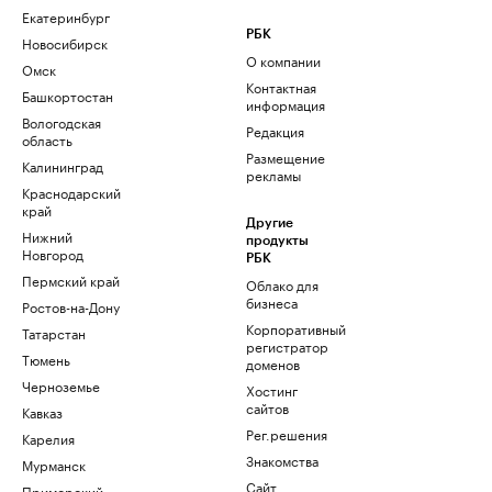
Екатеринбург
РБК
Новосибирск
О компании
Омск
Контактная
Башкортостан
информация
Вологодская
Редакция
область
Размещение
Калининград
рекламы
Краснодарский
край
Другие
Нижний
продукты
Новгород
РБК
Пермский край
Облако для
бизнеса
Ростов-на-Дону
Корпоративный
Татарстан
регистратор
Тюмень
доменов
Черноземье
Хостинг
сайтов
Кавказ
Рег.решения
Карелия
Знакомства
Мурманск
Сайт
Приморский