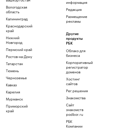
информация
Вологодская
Редакция
область
Размещение
Калининград
рекламы
Краснодарский
край
Другие
Нижний
продукты
Новгород
РБК
Пермский край
Облако для
бизнеса
Ростов-на-Дону
Корпоративный
Татарстан
регистратор
Тюмень
доменов
Черноземье
Хостинг
сайтов
Кавказ
Рег.решения
Карелия
Знакомства
Мурманск
Сайт
Приморский
знакомств
край
podbor.ru
РБК
Компании