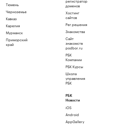
регистратор
Тюмень
доменов
Черноземье
Хостинг
сайтов
Кавказ
Рег.решения
Карелия
Знакомства
Мурманск
Сайт
Приморский
знакомств
край
podbor.ru
РБК
Компании
РБК Курсы
Школа
управления
РБК
РБК
Новости
iOS
Android
AppGallery