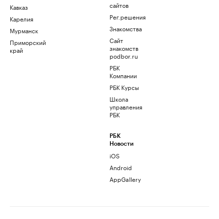
сайтов
Кавказ
Рег.решения
Карелия
Знакомства
Мурманск
Сайт
Приморский
знакомств
край
podbor.ru
РБК
Компании
РБК Курсы
Школа
управления
РБК
РБК
Новости
iOS
Android
AppGallery