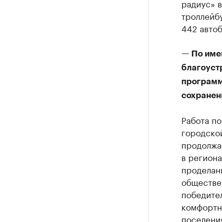
радиус» в
троллейбу
442 автоб
— По име
благоуст
программ
сохранен
Работа п
городско
продолжа
в региона
проделанн
обществе
победите
комфортн
поселени