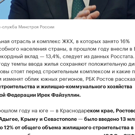
с-служба Минстроя России
ная отрасль и комплекс ЖКХ, в которых занято 16%
собного населения страны, в прошлом году внесли в
кордный вклад — 13,4%, следует из данных Росстата.
году темпы ввода жилья сохраняют положительную ди
зовы стоят перед строительным комплексом и какие 
 изменят облик южных регионов, РБК Ростов рассказ
строительства и жилищно-коммунального хозяйства
ой Федерации Ирек Файзуллин.
рошлом году на юге — в Краснодар
ском крае, Ростов
Адыгее, Крыму и Севастополе — было введено 13 млн
о 12% от общего объема жилищного строительства в