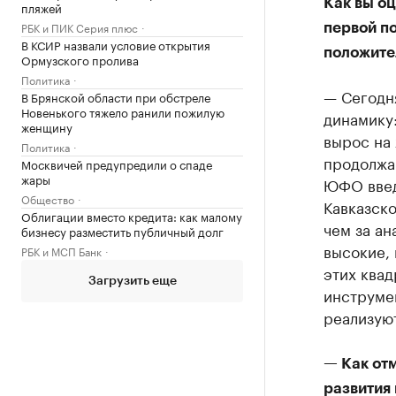
Как вы о
пляжей
РБК и ПИК Серия плюс
первой по
В КСИР назвали условие открытия
положите
Ормузского пролива
Политика
— Сегодн
В Брянской области при обстреле
Новенького тяжело ранили пожилую
динамику
женщину
вырос на 
Политика
продолжа
Москвичей предупредили о спаде
жары
ЮФО введе
Общество
Кавказск
Облигации вместо кредита: как малому
чем за а
бизнесу разместить публичный долг
высокие, 
РБК и МСП Банк
этих ква
Загрузить еще
инструме
реализую
— Как от
развития