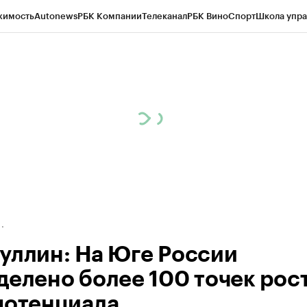
жимость
Autonews
РБК Компании
Телеканал
РБК Вино
Спорт
Школа упра
д
Стиль
Крипто
РБК Бизнес-среда
Дискуссионный клуб
Исследования
К
рагентов
Политика
Экономика
Бизнес
Технологии и медиа
Финансы
Рын
уллин: На Юге России
делено более 100 точек рос
потенциала