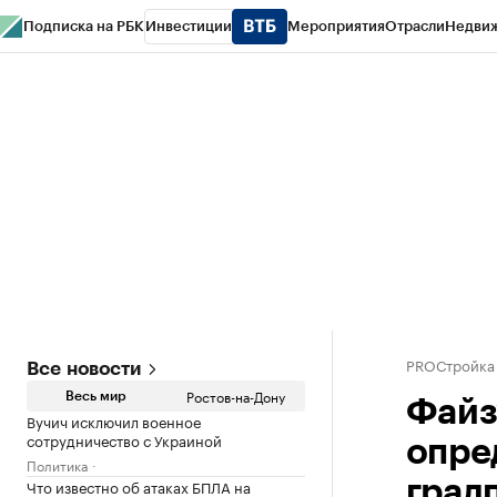
Подписка на РБК
Инвестиции
Мероприятия
Отрасли
Недви
РБК Курсы
РБК Life
Тренды
Визионеры
Национальные проекты
Горо
Спецпроекты СПб
Конференции СПб
Спецпроекты
Проверка конт
PROСтройка
Все новости
Ростов-на-Дону
Весь мир
Файз
Вучич исключил военное
сотрудничество с Украиной
опре
Политика
Что известно об атаках БПЛА на
град