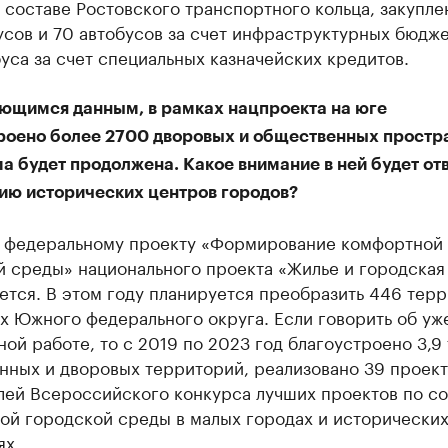
 составе Ростовского транспортного кольца, закупле
сов и 70 автобусов за счет инфраструктурных бюдж
уса за счет специальных казначейских кредитов.
ющимся данным, в рамках нацпроекта на юге
роено более 2700 дворовых и общественных простра
а будет продолжена. Какое внимание в ней будет от
ию исторических центров городов?
о федеральному проекту «Формирование комфортной
й среды» национального проекта «Жилье и городская
ется. В этом году планируется преобразить 446 тер
х Южного федерального округа. Если говорить об уж
ой работе, то с 2019 по 2023 год благоустроено 3,9 
нных и дворовых территорий, реализовано 39 проек
лей Всероссийского конкурса лучших проектов по с
ой городской среды в малых городах и исторически
ях.