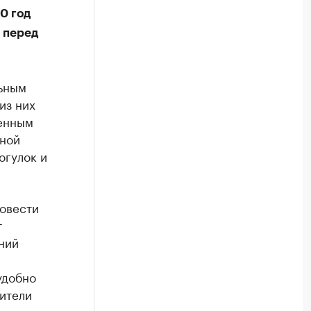
0 год
т перед
льным
из них
венным
ьной
огулок и
ровести
т
ний
удобно
жители