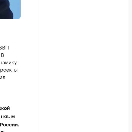
 ВВП
 В
намику.
проекты
ал
ской
 кв. м
 России.