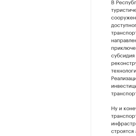
В Респуб
туристич
сооружен
доступно
транспорт
направле
приключе
субсидия 
реконстр
технологи
Реализаци
инвестиц
транспор
Ну и коне
транспор
инфрастр
строятся