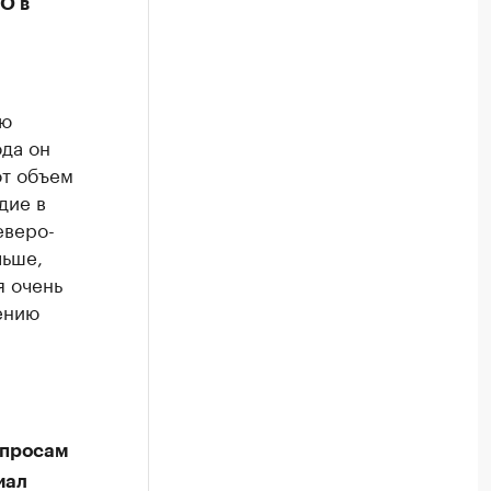
О в
ую
да он
от объем
дие в
еверо-
льше,
я очень
ению
опросам
иал