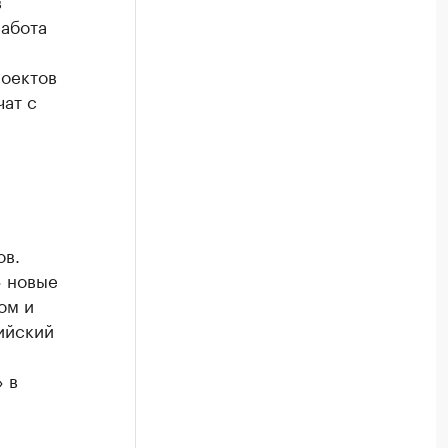
в
работа
роектов
чат с
ов.
» новые
ом и
ийский
 в