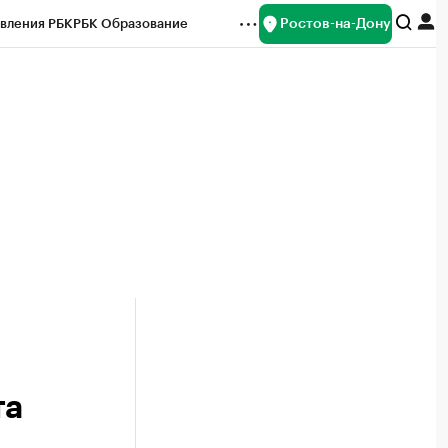
Ростов-на-Дону
вления РБК
РБК Образование
редитные рейтинги
Франшизы
Газета
ок наличной валюты
та