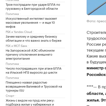
Трое пострадали при ударе БПЛА по
грузовику в Белгородской области
Политика
Искусственный интеллект вызовет
Фото: прес
массовые увольнения — и еще 10
мифов
Строитель
РБК и Yandex Cloud
Зачем малому и среднему бизнесу
трудоспо
облигации и что важно знать о бирже
России ре
РБК и МСП Банк
текущем 
На Запорожской АЭС объяснили
причину отключения внешнего
Какие вы
электропитания
в будущем
Политика
Число пострадавших при атаке БПЛА
министр 
на Ильский НПЗ выросло до шести
Российск
Политика
Плющенко назвал радостью
****— В п
возвращение Валиевой и Трусовой на
турниры ISU
области, 
Спорт
Жизнь с видом на пруд или реку:
жилья. Эт
подборка жилья у набережных и