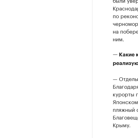
были увер
Краснодар
по рекон
черномор
на побере
ним.
— Какие 
реализую
— Отдельн
Благодар
курорты п
Японском
пляжный 
Благовеще
Крыму.