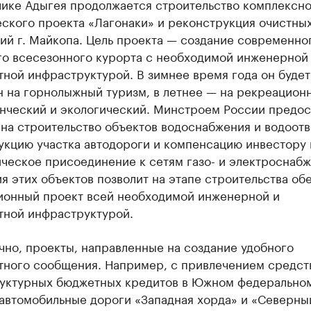
лике Адыгея продолжается строительство комплексно
еского проекта «Лагонаки» и реконструкция очистны
ий г. Майкопа. Цель проекта — создание современно
го всесезонного курорта с необходимой инженерной
ной инфраструктурой. В зимнее время года он будет
н на горнолыжный туризм, в летнее — на рекреацион
нческий и экологический. Минстроем России предос
на строительство объектов водоснабжения и водоотв
укцию участка автодороги и компенсацию инвестору 
ческое присоединение к сетям газо- и электроснабж
я этих объектов позволит на этапе строительства об
ионный проект всей необходимой инженерной и
тной инфраструктурой.
чно, проекты, направленные на создание удобного
тного сообщения. Например, с привлечением средст
уктурных бюджетных кредитов в Южном федеральном
 автомобильные дороги «Западная хорда» и «Северны