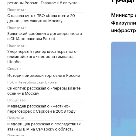
регионы России. Главное к 8 августа
Политика
С начала суток ПВО сбила почти 20
Министр 
дронов, летевших на Москву
Файзулли
Политика
инфрастр
Зеленский сообщил о договоренности
с США по ракетам Patriot
Политика
Умер первый тренер шестикратного
олимпийского чемпиона гимнаста
Щербо
Спорт
История биржевой торговли в России
РБК и Петербургская Биржа
Синоптик рассказал о «первом визите
осени» в Москву
Общество
Медведев рассказал о «жестких»
переговорах с Саркози в 2008 году
Политика
Федорищев рассказал о последствиях
атаки БПЛА на Самарскую область
Политика