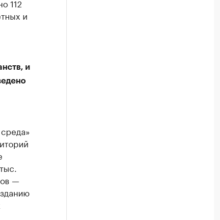
но 112
етных и
нств, и
ведено
 среда»
риторий
е
тыс.
тов —
озданию
х