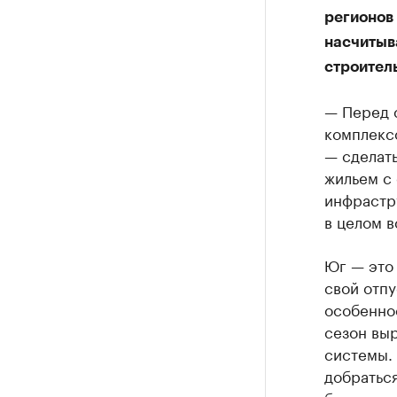
регионов
насчитыва
строител
— Перед 
комплексо
— сделат
жильем с
инфрастр
в целом 
Юг — это 
свой отпу
особенное
сезон выр
системы. 
добраться