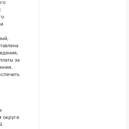
го
х
го
 и
ный,
тавлена
едения,
платы за
ения.
еспечить
в
 округе
й