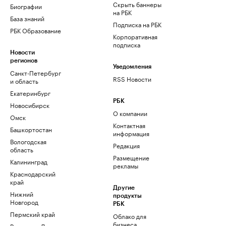
Скрыть баннеры
Биографии
на РБК
База знаний
Подписка на РБК
РБК Образование
Корпоративная
подписка
Новости
регионов
Уведомления
Санкт-Петербург
RSS Новости
и область
Екатеринбург
РБК
Новосибирск
О компании
Омск
Контактная
Башкортостан
информация
Вологодская
Редакция
область
Размещение
Калининград
рекламы
Краснодарский
край
Другие
Нижний
продукты
Новгород
РБК
Пермский край
Облако для
бизнеса
Ростов-на-Дону