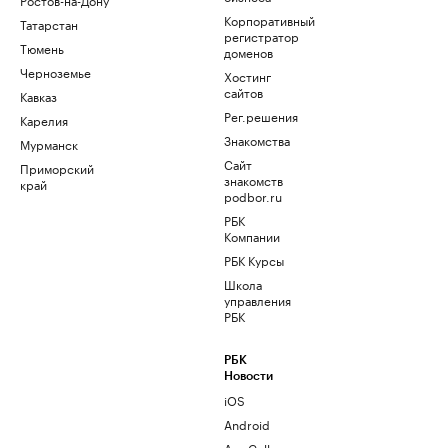
Корпоративный
Татарстан
регистратор
Тюмень
доменов
Черноземье
Хостинг
сайтов
Кавказ
Рег.решения
Карелия
Знакомства
Мурманск
Сайт
Приморский
знакомств
край
podbor.ru
РБК
Компании
РБК Курсы
Школа
управления
РБК
РБК
Новости
iOS
Android
AppGallery